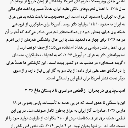
مانعی جدی روبروست: تحریم‌های آمریکا. واشنگتن از زمان خروج از برجام در
سال ۲۰۱۸، با اعمال تحریم‌های بانکی علیه ایران، عملاً مسیر پرداخت‌های مالی
عراق به تهران را مسدود کرده است. این محدودیت‌ها باعث شده بدهی عراق
به ایران به حدود ۱۰ تا ۱۱ میلیارد دلار برسد. آمریکا برای جلوگیری از فروپاشی
شبکه برق عراق، به‌طور دوره‌ای معافیت‌های تحریمی صادر می‌کند که آخرین آن
در مه ۲۰۲۶ برای چهار ماه تمدید شد. با این حال، واشنگتن هم‌زمان از این اهرم
برای اعمال فشار سیاسی بر بغداد استفاده می‌کند؛ از جمله توقف ارسال
محموله‌های دلار به عراق در آوریل ۲۰۲۶، که به اعتراف تحلیلگران، مصداق
«گزینه هسته‌ای» در مناسبات دو کشور بوده است. این کارشکنی‌ها عملاً عراق
را در تنگنای مضاعفی قرار داده؛ از یک سو به گاز ایران نیاز دارد، و از سوی
دیگر تحت فشار آمریکا برای قطع این وابستگی است.
آسیب‌پذیری در بحران؛ از قطعی سراسری تا تابستان داغ ۲۰۲۶
این وابستگی تا حدی است که در پی حمله به تأسیسات پارس جنوبی در ۱۸
مارس ۲۰۲۶، صادرات گاز ایران به عراق به‌طور کامل متوقف شد. در پی این
قطعی، شبکه برق عراق بلافاصله بیش از ۳۱۰۰ مگاوات از ظرفیت تولید خود را از
دست داد. اما این تنها بحران نبود. در ۴ مارس ۲۰۲۶، یک نقص فنی ناشی از