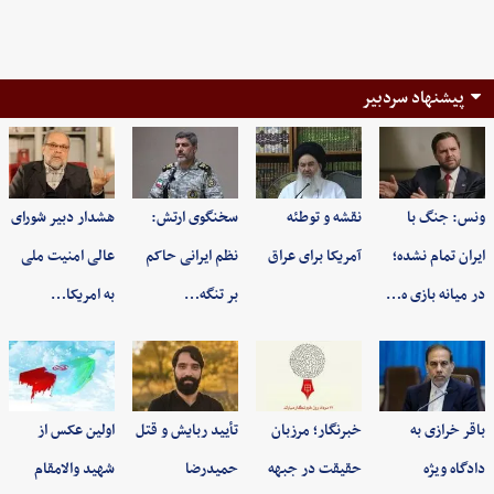
پیشنهاد سردبیر
ونس: جنگ با
نقشه و توطئه
سخنگوی ارتش:
هشدار دبیر شورای
ایران تمام نشده؛
آمریکا برای عراق
نظم ایرانی حاکم
عالی امنیت ملی
در میانه بازی ه…
بر تنگه…
به امریکا…
باقر خرازی به
خبرنگار؛ مرزبان
تأیید ربایش و قتل
اولین عکس از
دادگاه ویژه
حقیقت در جبهه
حمیدرضا
شهید والامقام