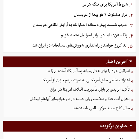
شروط آمریکا برای تنگه هرمز
۱.
فرار مشکوک ۴ هواپیما از عربستان
۲.
ضرب شست پیش‌دستانه انصارالله به آرایش نظامی عربستان
۳.
پاکستان: باید در برابر اسرائیل متحد شویم
۴.
تد کروز خواستار راه‌اندازی شورش‌های مسلحانه در ایران شد
۵.
آخرین اخبار
اسرائیل خود را برای «خاورمیانه پساآمریکا» آماده می‌کند
اعتراف نظامی سابق آمریکایی به نفرت مردم جهان از آمریکا
تأکید الزیدی بر پایان مأموریت ائتلاف آمریکا در عراق
بحران آب، غذا و سلامت روان خدمه در ناو هواپیمابر آبراهام لینکلن
سالن کاخ سفید مرکز نظامی نامیده شد
عناوین برگزیده