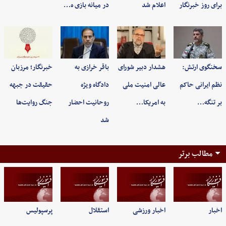
برای روز خبرنگار
اعلام شد
در میانه بازی ه…
سخنگوی ارتش:
هشدار دبیر شورای
باقر خرازی به
خبرنگار؛ مرزبان
نظم ایرانی حاکم
عالی امنیت ملی
دادگاه ویژه
حقیقت در جبهه
بر تنگه…
به امریکا…
روحانیت احضار
جنگ روایت‌ها
شد
مطالب برتر
اخبار
اخبار ورزشی
استقلال
پرسپولیس