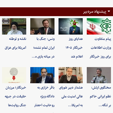
پیشنهاد سردبیر
پیام متفاوت
هدایای روز
ونس: جنگ با
نقشه و توطئه
وزارت اطلاعات
خبرنگار ۱۴۰۵
ایران تمام نشده؛
آمریکا برای عراق
برای روز خبرنگار
اعلام شد
در میانه بازی ه…
سخنگوی ارتش:
هشدار دبیر شورای
باقر خرازی به
خبرنگار؛ مرزبان
نظم ایرانی حاکم
عالی امنیت ملی
دادگاه ویژه
حقیقت در جبهه
بر تنگه…
به امریکا…
روحانیت احضار
جنگ روایت‌ها