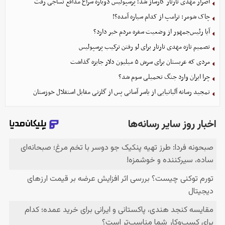
اصرار مهدی تارتار کارساز شد؛ پرسپولیس دوباره سراغ مدافع نساجی رفت
چاک شومر: ترامپ از کدام سیاره آمده؟!
آیا رئیس‌جمهور از وضعیت سفره مردم خبر دارد؟
تصمیم تازه مهدی تارتار برای لو رفتن ترکیب پرسپولیس
مردی که عربستان برای سرش ۵ میلیون دلار جایزه گذاشت
چرا ایران وارد جنگ تحمیلی سوم شد؟
تمجید رسانه آلبانیایی از یاسر آسانی پس از گلزنی مقابل استقلال خوزستان