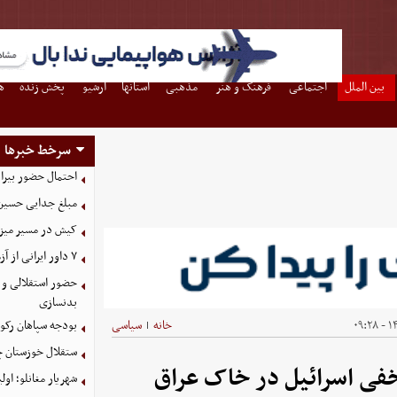
بین الملل
اجتماعی
فرهنگ و هنر
مذهبی
استانها
آرشیو
پخش زنده
ه
سرخط خبرها
احتمال حضور بیرا
مبلغ جدایی حسین 
کیش در مسیر میزبانی
۷ داور ایرانی از آزمون نخبگان آسیا سربلند بیرون آمدند
حضور استقلالی و 
بدنسازی
۱۴۰
خانه
سیاسی
بودجه سپاهان رکورد زد؛ تصویب
|
ستقلال خوزستان چ
خفی اسرائیل در خاک عراق
شهریار مغانلو؛ اول