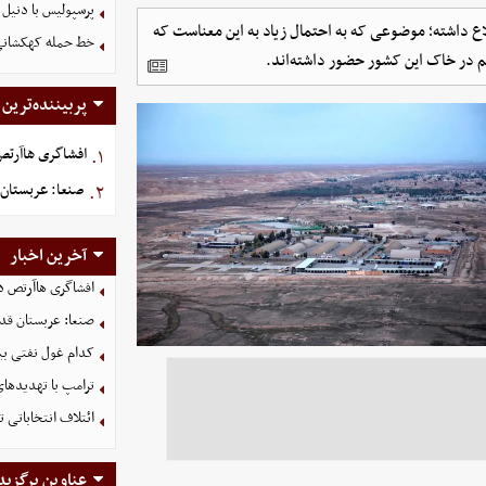
پرسپولیس با دنیل 
طلاع داشته؛ موضوعی که به احتمال زیاد به این معناست که
خط حمله کهکشانی گ
صم در خاک این کشور حضور داشته‌اند.
پربیننده‌ترین
افشاگری هاآرتص د
۱.
صنعا: عربستان 
۲.
آخرین اخبار
افشاگری هاآرتص درب
صنعا: عربستان قدر
کدام غول نفتی بیش
ترامپ با تهدیدهای
ائتلاف انتخاباتی 
عناوین برگزید