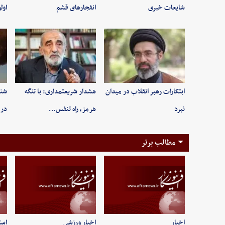
شایعات خبری
انفجارهای قشم
اول
ابتکارات رهبر انقلاب در میدان
هشدار شریعتمداری: با تنگه
شنی
نبرد
هرمز، راه تنفس…
در 
مطالب برتر
اخبار
اخبار ورزشی
است