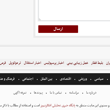
ران
بلیط قطار
عمل زیبایی بینی
اخبار پرسپولیس
اخبار استقلال
ترموکوپل
قرص ل
سیاسی
ورزشی
اقتصادی
بین الملل
اجتماعی
فرهنگ و هن
درباره ما
مرامنامه
تماس با ما
پیوندها
تعرفه اگهی
و معنوی این سایت متعلق به
پایگاه خبری تحلیلی افکارنیوز
است و استفاده از مطالب با ذکر من