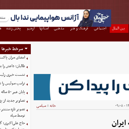
بین الملل
اجتماعی
فرهنگ و هنر
مذهبی
استانها
آرشیو
پخش زنده
ه
سرخط خبرها
امضای سران پاکستا
طالبان: داعش را ب
نشست خبری رئیس‌ج
ترامپ سوئیس را ت
پایان عمر ۵۰ ساله دلارهای نفتی به دست ایران
تصاویر جدید از په
۱۴
خانه
سیاسی
|
توسط سپاه
ایران
حاج علی‌اکبری: گز