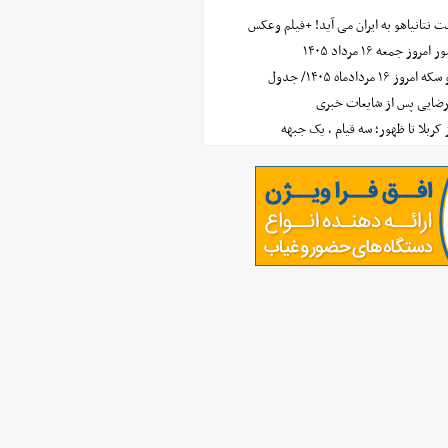
 نتانیاهو به ایران می آید! +فیلم وعکس
جمعه ۱۶ مرداد ۱۴۰۵
مردادماه ۱۴۰۵/ جدول
رضایی پس از شایعات خبری
ز کربلا تا ظهور؛ سه قیام ، یک جبهه