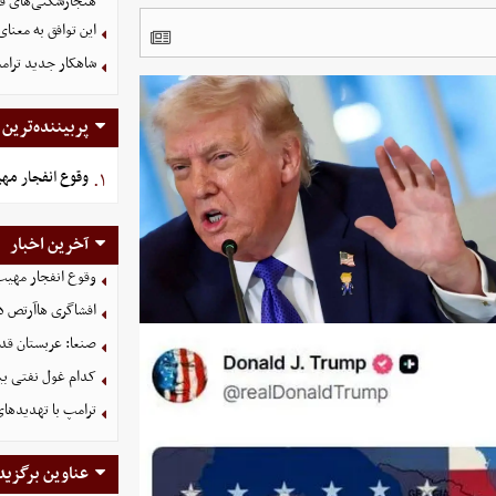
هنجارشکنی‌های فر
این توافق به معنا
شاهکار جدید ترام
پربیننده‌ترین
وقوع انفجار مه
۱.
آخرین اخبار
وقوع انفجار مهی
افشاگری هاآرتص درب
صنعا: عربستان قدر
کدام غول نفتی بیش
ترامپ با تهدیدهای
عناوین برگزید