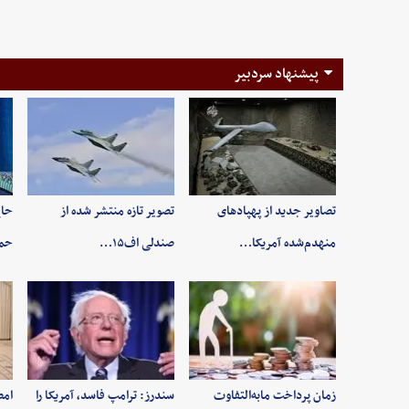
پیشنهاد سردبیر
تصاویر جدید از پهپادهای
تصویر تازه منتشر شده از
حاج
منهدم‌شده آمریکا…
صندلی اف۱۵…
حم
زمان پرداخت مابه‌التفاوت
سندرز: ترامپ فاسد، آمریکا را
امض