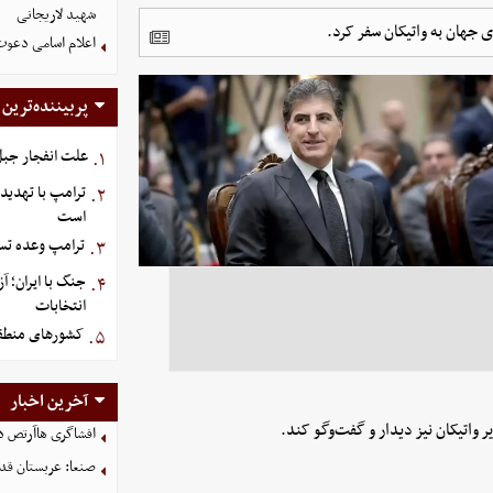
شهید لاریجانی
ی جهان به واتیکان سفر کرد.
اعلام اسامی دعوت
پربیننده‌ترین
علت انفجار جبل‌
۱.
ترامپ با تهدید
۲.
است
ترامپ وعده تسل
۳.
جنگ با ایران؛ 
۴.
انتخابات
کشورهای منطقه،
۵.
آخرین اخبار
 واتیکان نیز دیدار و گفت‌وگو کند.
افشاگری هاآرتص درب
صنعا: عربستان قدر