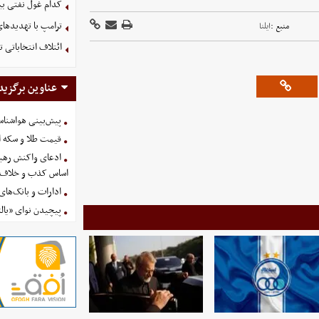
کدام غول نفتی بیش
ترامپ با تهدیدهای
منبع :
ایلنا
ائتلاف انتخاباتی 
عناوین برگزید
پیش‌بینی هواشناسی امروز
قیمت طلا و سکه امروز پنجشنب
ادعای واکنش رهبر
اساس کذب و خلاف 
ادارات و بانک‌های کدام استان
پیچیدن نوای «یالث