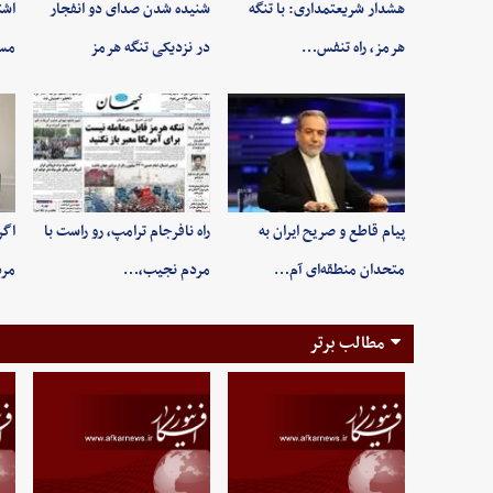
هشدار شریعتمداری: با تنگه
شنیده شدن صدای دو انفجار
اشت
هرمز، راه تنفس…
در نزدیکی تنگه هرمز
مسی
پیام قاطع و صریح ایران به
راه نافرجام ترامپ، رو راست با
اگر
متحدان منطقه‌ای آم…
مردم نجیب،…
مر
مطالب برتر