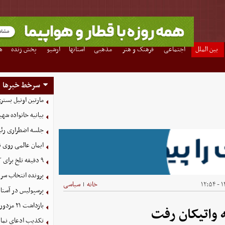
بین الملل
اجتماعی
فرهنگ و هنر
مذهبی
استانها
آرشیو
پخش زنده
ه
سرخط خبرها
مارتین اونیل بستری شد؛ سرمرب
بیانیه خانواده شهی
جلسه اضطراری رئی
ایمان عالمی روی 
۹ دقیقه تلخ برای کاپلی؛ مصدومیت شدید مقابل رئال بتیس
پرونده انتخاب سر
۱۴
خانه
سیاسی
|
پرسپولیس در آستانه جذب ۳ 
بازداشت ۲۱ مزدور موساد و ۴ شرور مسلح توسط وزارت اطلاعات
ه واتیکان رفت
تکذیب ادعای نمای