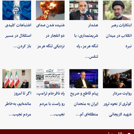
ابتکارات رهبر
هشدار
شنیده شدن صدای
اشتباهات کلیدی
انقلاب در میدان
شریعتمداری: با
دو انفجار در
استقلال در مسیر
نبرد
تنگه هرمز، راه
نزدیکی تنگه هرمز
باز کردن…
تنفس…
روایت سردار
پیام قاطع و صریح
راه نافرجام ترامپ،
اگر تا امروز
کوثری از نحوه ترور
ایران به متحدان
رو راست با مردم
مانده‌ایم، به‌خاطر
شهید لاریجانی
منطقه‌ای آم…
نجیب،…
مردم نجیب…