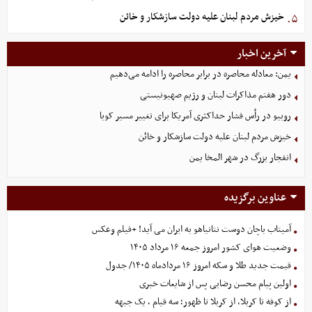
خیزش مردم لبنان علیه دولت سازشکار و خائن
۵.
آخرین اخبار
یمن: معادله محاصره در برابر محاصره را ادامه می‌دهیم
دور هفتم مذاکرات لبنان و رژیم صهیونیستی
روبیو در رأس فشار حداکثری آمریکا برای تغییر مسیر کوبا
خیزش مردم لبنان علیه دولت سازشکار و خائن
انفجار بزرگ در شهر المخا یمن
عناوین برگزیده
آمیتاب باچان دوست نتانیاهو به ایران می آید! +فیلم وعکس
وضعیت هوای کشور امروز جمعه ۱۶ مرداد ۱۴۰۵
قیمت جدید طلا و سکه امروز ۱۶ مردادماه ۱۴۰۵/ جدول
اولین پیام محسن رضایی پس از شایعات خبری
از کوفه تا کربلا، از کربلا تا ظهور؛ سه قیام ، یک جبهه