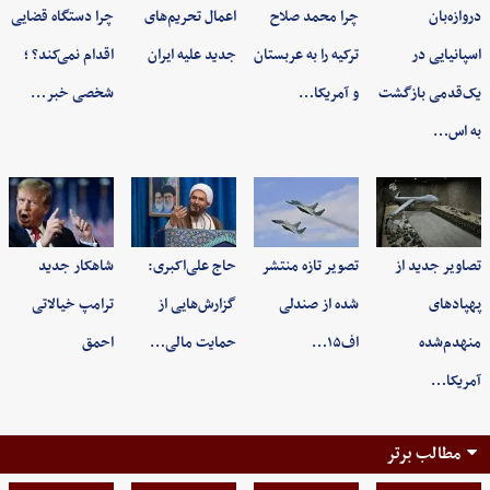
دروازه‌بان
چرا محمد صلاح
اعمال تحریم‌های
چرا دستگاه قضایی
اسپانیایی در
ترکیه را به عربستان
جدید علیه ایران
اقدام نمی‌کند؟ ؛
یک‌قدمی بازگشت
و آمریکا…
شخصی خبر…
به اس…
تصاویر جدید از
تصویر تازه منتشر
حاج علی‌اکبری:
شاهکار جدید
پهپادهای
شده از صندلی
گزارش‌هایی از
ترامپ خیالاتی
منهدم‌شده
اف۱۵…
حمایت مالی…
احمق
آمریکا…
مطالب برتر