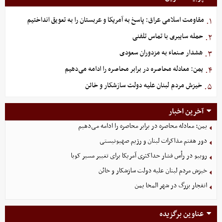
مقاومت اسلامی عراق: پاسخ به آمریکا و عربستان را به تعویق انداختیم
۱.
حمله سایبری با تماس تلفنی
۲.
هشدار صنعاء به مزدوران سعودی
۳.
یمن: معادله محاصره در برابر محاصره را ادامه می‌دهیم
۴.
خیزش مردم لبنان علیه دولت سازشکار و خائن
۵.
آخرین اخبار
یمن: معادله محاصره در برابر محاصره را ادامه می‌دهیم
دور هفتم مذاکرات لبنان و رژیم صهیونیستی
روبیو در رأس فشار حداکثری آمریکا برای تغییر مسیر کوبا
خیزش مردم لبنان علیه دولت سازشکار و خائن
انفجار بزرگ در شهر المخا یمن
عناوین برگزیده