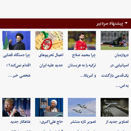
پیشنهاد سردبیر
دروازه‌بان
چرا محمد صلاح
اعمال تحریم‌های
چرا دستگاه قضایی
اسپانیایی در
ترکیه را به عربستان
جدید علیه ایران
اقدام نمی‌کند؟ ؛
یک‌قدمی بازگشت
و آمریکا…
شخصی خبر…
به اس…
تصاویر جدید از
تصویر تازه منتشر
حاج علی‌اکبری:
شاهکار جدید