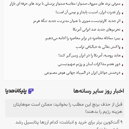
معرفی برند های معروف سشوار؛ مقایسه سشوار پرنسلی با برند های حرفه ای بازار
راز قدرت ایران، امنیت پایدار و بومی آن است!
اثر جدید کارتونیست سوری با عنوان مدیریت جدید تنگه هرمز
تحریم‌های جدید ضد ایرانی آمریکا
یمن: معادله محاصره در برابر محاصره را ادامه می‌دهیم
واکنش بقائی به خیالبافی ترامپ
شاید روسیه، آمریکا را در ایران زمین‌گیر کند!
دور هفتم مذاکرات لبنان و رژیم صهیونیستی
درخشش جوانان ایران در المپیاد جهانی هوش مصنوعی