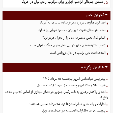
دستور جنجالی ترامپ، ابزاری برای سرکوب آزادی بیان در آمریکا
۵.
آخرین اخبار
افشاگری هاآرتص درباره سفر فرستاده نتانیاهو به آمریکا
صنعا: عربستان قدرت دور زدن محاصره دریایی را ندارد
کدام غول نفتی بیشترین سود را از بحران هرمز برد؟
ترامپ با تهدیدهای مکرر در پی عادی‌سازی جنگ با ایران است
ائتلاف انتخاباتی ترامپ در حال فروپاشی است
عناوین برگزیده
پیش‌بینی هواشناسی امروز پنجشنبه ۱۵ مرداد ۱۴۰۵
قیمت طلا و سکه امروز پنجشنبه 15 مرداد 1405+ جدول
ادعای واکنش رهبری به نامه رئیس جمهور در فضای مجازی از اساس کذب و خلاف
واقع است
ادارات و بانک‌های کدام استان‌ها فردا 14 مرداد تعطیل هستند؟
پیچیدن نوای «یالثارات الحسین» در خیابان‌های تهران