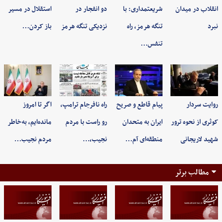
انقلاب در میدان
شریعتمداری: با
دو انفجار در
استقلال در مسیر
نبرد
تنگه هرمز، راه
نزدیکی تنگه هرمز
باز کردن…
تنفس…
روایت سردار
پیام قاطع و صریح
راه نافرجام ترامپ،
اگر تا امروز
کوثری از نحوه ترور
ایران به متحدان
رو راست با مردم
مانده‌ایم، به‌خاطر
شهید لاریجانی
منطقه‌ای آم…
نجیب،…
مردم نجیب…
مطالب برتر