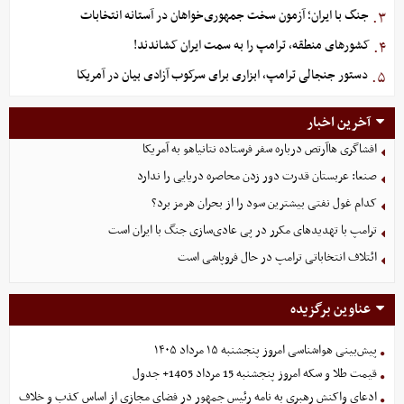
جنگ با ایران؛ آزمون سخت جمهوری‌خواهان در آستانه انتخابات
۳.
کشورهای منطقه، ترامپ را به سمت ایران کشاندند!
۴.
دستور جنجالی ترامپ، ابزاری برای سرکوب آزادی بیان در آمریکا
۵.
آخرین اخبار
افشاگری هاآرتص درباره سفر فرستاده نتانیاهو به آمریکا
صنعا: عربستان قدرت دور زدن محاصره دریایی را ندارد
کدام غول نفتی بیشترین سود را از بحران هرمز برد؟
ترامپ با تهدیدهای مکرر در پی عادی‌سازی جنگ با ایران است
ائتلاف انتخاباتی ترامپ در حال فروپاشی است
عناوین برگزیده
پیش‌بینی هواشناسی امروز پنجشنبه ۱۵ مرداد ۱۴۰۵
قیمت طلا و سکه امروز پنجشنبه 15 مرداد 1405+ جدول
ادعای واکنش رهبری به نامه رئیس جمهور در فضای مجازی از اساس کذب و خلاف