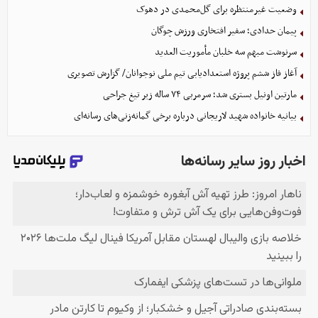
وضعیت غیرمنتظره برای گل‌محمدی در دهوک
پیمان حدادی؛ سفیر افتخاری ورزش چوگان
سرنوشت مبهم سه خلبان مأموریت العدید
آغاز فاز ششم پروژه استعدادیابی تیم ملی نوجوانان/ گزارش تصویری
مارتین اونیل بستری شد؛ سرمربی ۷۴ ساله زیر تیغ جراحی
بیانیه خانواده شهید لاریجانی درباره برخی گمانه‌زنی‌های رسانه‌ای