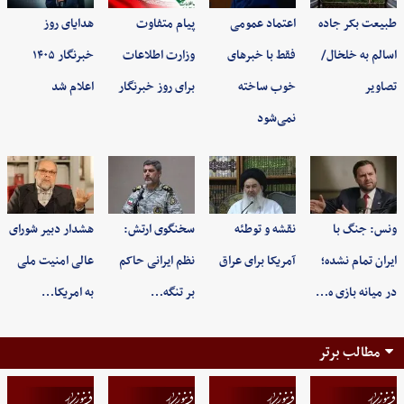
طبیعت بکر جاده
اعتماد عمومی
پیام متفاوت
هدایای روز
اسالم به خلخال/
فقط با خبرهای
وزارت اطلاعات
خبرنگار ۱۴۰۵
تصاویر
خوب ساخته
برای روز خبرنگار
اعلام شد
نمی‌شود
ونس: جنگ با
نقشه و توطئه
سخنگوی ارتش:
هشدار دبیر شورای
ایران تمام نشده؛
آمریکا برای عراق
نظم ایرانی حاکم
عالی امنیت ملی
در میانه بازی ه…
بر تنگه…
به امریکا…
مطالب برتر