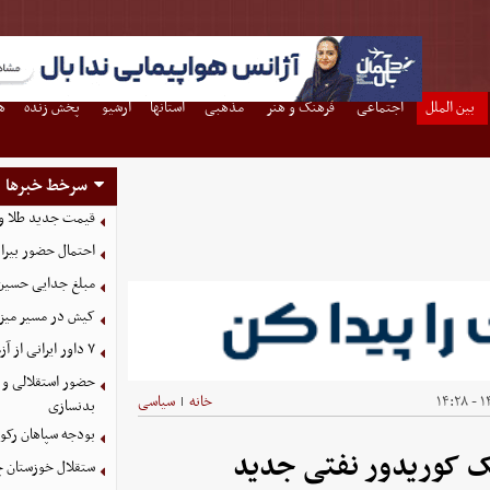
بین الملل
اجتماعی
فرهنگ و هنر
مذهبی
استانها
آرشیو
پخش زنده
ه
سرخط خبرها
قیمت جدید طلا و سکه امروز ۱۶ م
احتمال حضور بیرا
مبلغ جدایی حسین 
کیش در مسیر میزبانی
۷ داور ایرانی از آزمون نخبگان آسیا سربلند بیرون آمدند
حضور استقلالی و 
۱۴
خانه
سیاسی
|
بدنسازی
بودجه سپاهان رکورد زد؛ تصویب
یک کوریدور نفتی جدید
ستقلال خوزستان چ