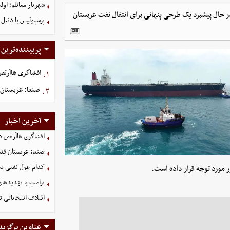
شهریار مغانلو؛ اول
در حال پیشبرد یک طرحی پنهانی برای انتقال نفت عربستان
پرسپولیس با دنیل 
پربیننده‌ترین
افشاگری هاآرتص د
۱.
صنعا: عربستان 
۲.
آخرین اخبار
افشاگری هاآرتص درب
صنعا: عربستان قدر
کدام غول نفتی بیش
ر مورد توجه قرار داده است.
ترامپ با تهدیدهای
ائتلاف انتخاباتی 
عناوین برگزید