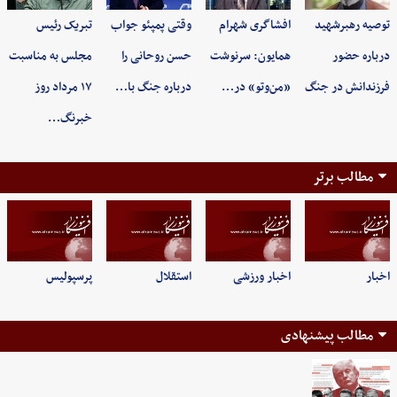
توصیه رهبرشهید
افشاگری شهرام
وقتی پمپئو جواب
تبریک رئیس
درباره حضور
همایون: سرنوشت
حسن روحانی را
مجلس به مناسبت
فرزندانش در جنگ
«من‌وتو» در…
درباره جنگ با…
۱۷ مرداد روز
خبرنگ…
مطالب برتر
اخبار
اخبار ورزشی
استقلال
پرسپولیس
مطالب پیشنهادی