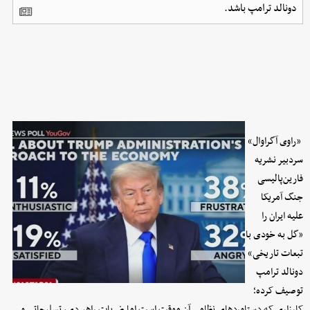
دونالد ترامپ باشد.
«راوی آگراوال»
سردبیر نشریه
فارین‌پالیسی
جنگ آمریکا
علیه ایران را
«گل به خودی با
تبعات تاریخی»
دونالد ترامپ
توصیف کرده؛
کارزاری که دستاوردهای نظامی آن موقت است اما ضربات راهبردی، تسلیحاتی و