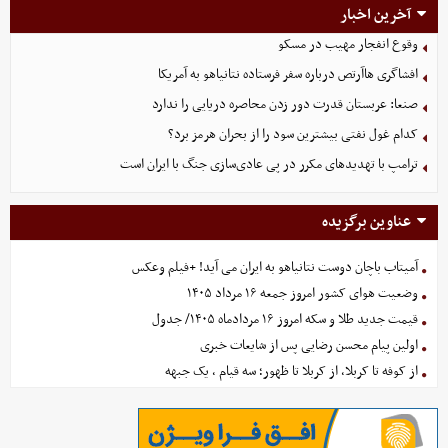
آخرین اخبار
وقوع انفجار مهیب در مسکو
افشاگری هاآرتص درباره سفر فرستاده نتانیاهو به آمریکا
صنعا: عربستان قدرت دور زدن محاصره دریایی را ندارد
کدام غول نفتی بیشترین سود را از بحران هرمز برد؟
ترامپ با تهدیدهای مکرر در پی عادی‌سازی جنگ با ایران است
عناوین برگزیده
آمیتاب باچان دوست نتانیاهو به ایران می آید! +فیلم وعکس
وضعیت هوای کشور امروز جمعه ۱۶ مرداد ۱۴۰۵
قیمت جدید طلا و سکه امروز ۱۶ مردادماه ۱۴۰۵/ جدول
اولین پیام محسن رضایی پس از شایعات خبری
از کوفه تا کربلا، از کربلا تا ظهور؛ سه قیام ، یک جبهه