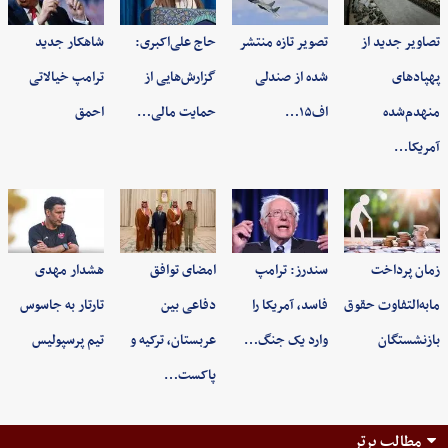
تصاویر جدید از
تصویر تازه منتشر
حاج علی‌اکبری:
شاهکار جدید
پهپادهای
شده از صندلی
گزارش‌هایی از
ترامپ خیالاتی
منهدم‌شده
اف۱۵…
حمایت مالی…
احمق
آمریکا…
زمان پرداخت
سندرز: ترامپ
امضای توافق
هشدار مهدی
مابه‌التفاوت حقوق
فاسد، آمریکا را
دفاعی بین
تارتار به جاسوس
بازنشستگان
وارد یک جنگ…
عربستان، ترکیه و
تیم پرسپولیس
پاکست…
مطالب برتر