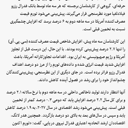
حرفه‌ای، گروهی از کارشناسان برجسته که هر سه ماه توسط بانک فدرال رزرو
فیلادلفیا مورد نظرسنجی قرار می‌گیرند، پیش‌بینی می‌شود تورم قیمت
مصرف‌کننده آمریکا در سه ماهه دوم به ۶ درصد برسد که افزایش چشمگیری
نسبت به تخمین قبلی است.
این کارشناسان سه ماه پیش، افزایش شاخص قیمت مصرف‌کننده (سی.پی.آی)
را تنها ۲.۷ درصد پیش‌بینی کرده بودند. با این حال، این درست قبل از تجاوز
آمریکا و رژیم صهیونیستی به ایران بود. اقدامات تجاوزکارانه آمریکا، باعث
افزایش شدید قیمت انرژی شده و داده‌های تورم را از مرز دو درصد اهداف
فدرال رزرو فراتر برده است. در جای دیگری از این نظرسنجی، پیش‌بینی‌کنندگان
چشم‌انداز خود را برای رشد در فصول آینده کاهش دادند.
آنها انتظار دارند تولید ناخالص داخلی در سه ماهه دوم با نرخ سالانه ۲.۱ درصد
و برای کل سال ۲.۲ درصد افزایش یابد که دومی ۰.۳ درصد کمتر از تخمین
قبلی است. پیش‌بینی می‌شود رشد اقتصادی در سال ۲۰۲۷، به ۱.۹ درصد کاهش
یابد و سپس در سال‌های بعد به بالای دو درصد بازگردد. همچنین هدر لانگ،
اقتصاددان ارشد اتحادیه اعتباری فدرال نیروی دریایی، گفت: «تورم اکنون