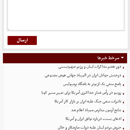
سرخط خبرها
دور هفتم مذاکرات لبنان و رژیم صهیونیستی
درخشش جوانان ایران در المپیاد جهانی هوش مصنوعی
پاسخ منفی یک لژیونر به باشگاه پرسپولیس
روبیو در رأس فشار حداکثری آمریکا برای تغییر مسیر کوبا
تاثیرات منفی جنگ علیه ایران بر بازار کار آمریکا
نتایج آزمون مدارس سمپاد اعلام شد
ادعای بسنت درباره توافق ایران و آمریکا
خیزش مردم لبنان علیه دولت سازشکار و خائن