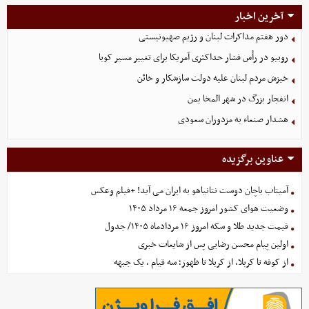
آخرین اخبار
دور هفتم مذاکرات لبنان و رژیم صهیونیستی
روبیو در رأس فشار حداکثری آمریکا برای تغییر مسیر کوبا
خیزش مردم لبنان علیه دولت سازشکار و خائن
انفجار بزرگ در شهر المخا یمن
هشدار صنعاء به مزدوران سعودی
عناوین برگزیده
آمیتاب باچان دوست نتانیاهو به ایران می آید! +فیلم وعکس
وضعیت هوای کشور امروز جمعه ۱۶ مرداد ۱۴۰۵
قیمت جدید طلا و سکه امروز ۱۶ مردادماه ۱۴۰۵/ جدول
اولین پیام محسن رضایی پس از شایعات خبری
از کوفه تا کربلا، از کربلا تا ظهور؛ سه قیام ، یک جبهه