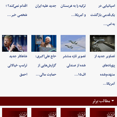
اسپانیایی در
ترکیه را به عربستان
جدید علیه ایران
اقدام نمی‌کند؟ ؛
یک‌قدمی بازگشت
و آمریکا…
شخصی خبر…
به اس…
تصاویر جدید از
تصویر تازه منتشر
حاج علی‌اکبری:
شاهکار جدید
پهپادهای
شده از صندلی
گزارش‌هایی از
ترامپ خیالاتی
منهدم‌شده
اف۱۵…
حمایت مالی…
احمق
آمریکا…
مطالب برتر