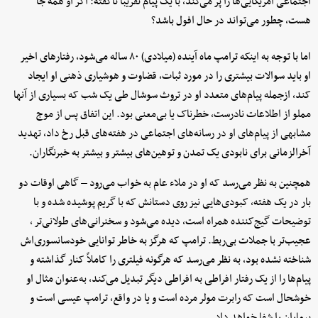
اجتماعی آمریکایی‌ها را پر می‌کند، با یک پیام تقریباً ناگفته: اگر او همه جا
هست، چطور می‌تواند در حال افول باشد؟
اما با توجه به اینکه ترامپ ماه آینده (میلادی) ۸۰ ساله می‌شود، رفتارهای اخیر
او باید سوالات بیشتری را در مورد ثبات، قضاوت و هوشیاری ذهنی او ایجاد
کند، ازجمله پیام‌های متعدد او در تروث سوشال طی یک شب که بسیاری از آنها
مملو از اطلاعات نادرست، خطرناک یا بی‌معنی بود. این اتفاق پس از موج
مشابهی از پیام‌های او در رسانه‌های اجتماعی در هفته‌های قبل رخ داد، تهدید
آخرالزمانی برای نابودی یک تمدن و توهین‌های بیشتر و بیشتر به خبرنگاران.
همچنین به نظر می‌رسد که او در ملاء عام به خواب می‌رود – گاهی اوقات دو
بار در یک هفته، کبودی‌هایی نیز روی دستانش که با گریم پوشیده شده و با
توضیحات گیج‌کننده همراه است، دیده می‌شود و سخنرانی‌های طولانی‌تر ،
عجیب‌تر با جملات بی‌ربط. ترامپ که هرگز به خاطر توانایی خودسانسوری‌اش
شناخته نشده بود، به نظر می‌رسد که هرگونه فیلتری را کاملاً کنار گذاشته و
پیام‌ها را از یک رفتار افراطی به افراطی دیگر تبدیل می‌کند، به‌عنوان مثال او
خوشحال است که رابرت مولر مرده است و یا در واقع، ترامپ عیسی است و
بیماران را شفا خواهد داد.