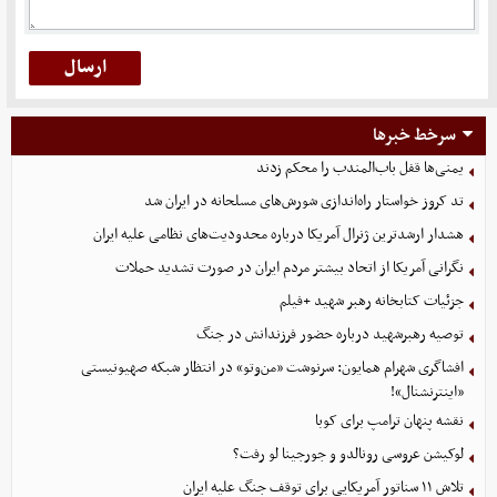
سرخط خبرها
یمنی‌ها قفل باب‌المندب را محکم زدند
تد کروز خواستار راه‌اندازی شورش‌های مسلحانه در ایران شد
هشدار ارشدترین ژنرال آمریکا درباره محدودیت‌های نظامی علیه ایران
نگرانی آمریکا از اتحاد بیشتر مردم ایران در صورت تشدید حملات
جزئیات کتابخانه رهبر شهید +فیلم
توصیه رهبرشهید درباره حضور فرزندانش در جنگ
افشاگری شهرام همایون: سرنوشت «من‌وتو» در انتظار شبکه صهیونیستی
«اینترنشنال»!
نقشه پنهان ترامپ برای کوبا
لوکیشن عروسی رونالدو و جورجینا لو رفت؟
تلاش ۱۱ سناتور آمریکایی برای توقف جنگ علیه ایران