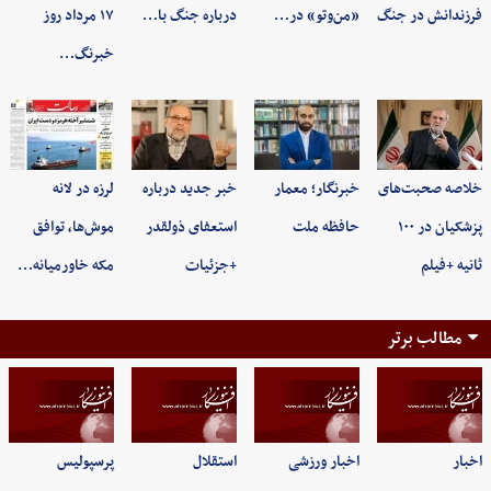
فرزندانش در جنگ
«من‌وتو» در…
درباره جنگ با…
۱۷ مرداد روز
خبرنگ…
خلاصه صحبت‌های
خبرنگار؛ معمار
خبر جدید درباره
لرزه در لانه
پزشکیان در ۱۰۰
حافظه ملت
استعفای ذولقدر
موش‌ها، توافق
ثانیه +فیلم
+جزئیات
مکه خاورمیانه…
مطالب برتر
اخبار
اخبار ورزشی
استقلال
پرسپولیس