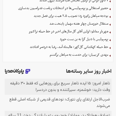
۷ داور ایرانی از آزمون نخبگان آسیا سربلند بیرون آمدند
حضور استقلالی و پرسپولیسی‌ها در انتخابات ریاست فدراسیون بدنسازی
بودجه سپاهان رکورد زد؛ تصویب ۲.۵ همت برای فصل جدید
ستقلال خوزستان چهار هفته مهمان پایتخت شد
شهریار مغانلو؛ اولین آقای گل سال‌های اخیر در خط حمله تراکتور
پرسپولیس با دنیل گرا به بن بست خورد
خط حمله کهکشانی گل‌گهر؛ عالیشاه آمد، رقبا به دردسر افتادند
مهدی کریمیان: برای خدمت به سپاهان برگشتم