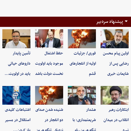
پیشنهاد سردبیر
اولین پیام محسن
فوری/ جزئیات
حفظ اشتغال
تأمین پایدار
رضایی پس از
اولیه از انفجارهای
موجود باید اولویت
داروهای حیاتی
شایعات خبری
قشم
نخست دولت باشد
باید در اولویت…
ابتکارات رهبر
هشدار
شنیده شدن صدای
اشتباهات کلیدی
انقلاب در میدان
شریعتمداری: با
دو انفجار در
استقلال در مسیر
نبرد
تنگه هرمز، راه
نزدیکی تنگه هرمز
باز کردن…