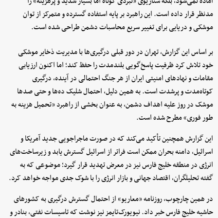
آماده نمی‌شود، بلکه سناریوی «نبردی کوتاه اما بسیار شدید و پرهزینه» را
مدنظر قرار داده است. این راهبرد بر پایه استفاده گسترده و متمرکز از توان
موشکی و دریایی برای تغییر سریع محاسبات دشمن طراحی شده است.
بر اساس این گزارش، تهران در دور قبلی درگیری‌ها با مدیریت ذخایر موشکی
خود تلاش کرد ظرفیت پاسخ‌گویی بلندمدت را حفظ کند؛ اما اکنون ارزیابی
مقامات و نهادهای امنیتی ایران از هر جنگ احتمالی در آینده، درگیری
کوتاه‌مدت و پرشدت است. به همین دلیل، احتمال شلیک ده‌ها و حتی صدها
موشک در روز علیه اهداف دشمن، به عنوان بخشی از راهبرد «تحمیل هزینه به
طور فوری» مطرح شده است.
این گزارش همچنین تأکید می‌کند که در صورت ماجراجویی جدید آمریکا و
اسرائیل، دامنه بحران ممکن است فراتر از اسرائیل گسترش یابد و زیرساخت‌های
انرژی در منطقه خلیج فارس نیز در معرض تهدید قرار گیرد؛ موضوعی که به
گفته تحلیلگران، اقتصاد جهانی و بازار انرژی را با شوک جدی مواجه خواهد کرد.
در همین چارچوب، روزنامه «معاریو» از احتمال گسترش درگیری به کشورهای
حاشیه خلیج فارس خبر داد. نیویورک‌تایمز نیز نوشت که تاسیسات نفتی، بنادر و