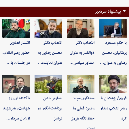
پیشنهاد سردبیر
با حکم مسعود
انتصاب دکتر
انتصاب دکتر
انتشار تصاویر
پزشکیان، محسن
ذوالقدر به عنوان
محسن رضایی به
حضور رهبر انقلاب
رضایی به عنوان…
مشاور سیاسی…
عنوان نماینده…
در جلسات با…
فوری/ پزشکیان با
سخنگوی سپاه:
تصاویر جشن
ناگفته‌های روز
رهبر انقلاب دیدار
راهبرد فعلی ما
برداشت انگور در
شهادت رهبرشهید
کرد
حفظ تنگه هرمز
ترشیز
از زبان سردار…
است