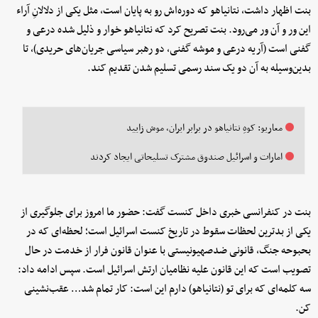
بنت اظهار داشت، نتانیاهو که دوره‌اش رو به پایان است، مثل یکی از دلالانِ آراء
این ور و آن ور می‌رود. بنت تصریح کرد که نتانیاهو خوار و ذلیل شده درعی و
گفنی است (آریه درعی و موشه گفنی، دو رهبر سیاسی جریان‌های حریدی)، تا
بدین‌وسیله به آن دو یک سند رسمی تسلیم شدن تقدیم کند.
معاریو: کوهِ نتانیاهو در برابر ایران، موش زایید
امارات و اسرائیل صندوق مشترک تسلیحاتی ایجاد کردند
بنت در کنفرانسی خبری داخل کنست گفت: حضور ما امروز برای جلوگیری از
یکی از بدترین لحظات سقوط در تاریخ کنست اسرائیل است؛ لحظه‌ای که در
بحبوحه جنگ، قانونی ضدصهیونیستی با عنوان قانون فرار از خدمت در حال
تصویب است که این قانون علیه نظامیان ارتش اسرائیل است. سپس ادامه داد:
سه کلمه‌ای که برای تو (نتانیاهو) دارم این است: کار تمام شد… عقب‌نشینی
کن.