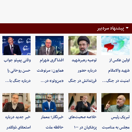
پیشنهاد سردبیر
اولین عکس از
توصیه رهبرشهید
افشاگری شهرام
وقتی پمپئو جواب
شهید والامقام
درباره حضور
همایون: سرنوشت
حسن روحانی را
امنیت در جنگ…
فرزندانش در جنگ
«من‌وتو» در…
درباره جنگ با…
تبریک رئیس
خلاصه صحبت‌های
خبرنگار؛ معمار
خبر جدید درباره
مجلس به مناسبت
پزشکیان در ۱۰۰
حافظه ملت
استعفای ذولقدر