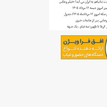
 نتانیاهو به ایران می آید! +فیلم وعکس
جمعه ۱۶ مرداد ۱۴۰۵
مردادماه ۱۴۰۵/ جدول
رضایی پس از شایعات خبری
ز کربلا تا ظهور؛ سه قیام ، یک جبهه