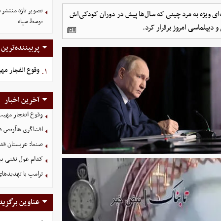
‌ای ویژه به مرد چینی که سال‌ها پیش در دوران کودکی‌اش
توسط سپاه
 دیپلماسی امروز برقرار کرد.
پربیننده‌ترین
وقوع انفجار مه
۱.
آخرین اخبار
وقوع انفجار مهی
افشاگری هاآرتص درب
صنعا: عربستان قدر
کدام غول نفتی بیش
ترامپ با تهدیدهای
عناوین برگزید