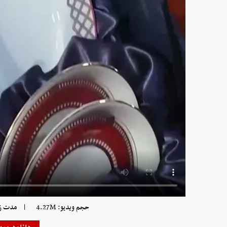
|
حجم ویدیو: 4.27M
مدت زمان 