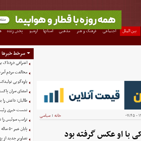
بین الملل
اجتماعی
فرهنگ و هنر
مذهبی
استانها
آرشیو
پخش زنده
ه
سرخط خبرها
اعترافی دردناک ب
مخالفت مردم آمریک
یاوه‌گویی تولیدکن
امضای سران پاکستا
طالبان: داعش را ب
نشست خبری رئیس‌ج
۱۴
خانه
سیاسی
|
ترامپ سوئیس را ت
پایان عمر ۵۰ ساله دلارهای نفتی به دست ایران
ی با او عکس گرفته بود
تصاویر جدید از په