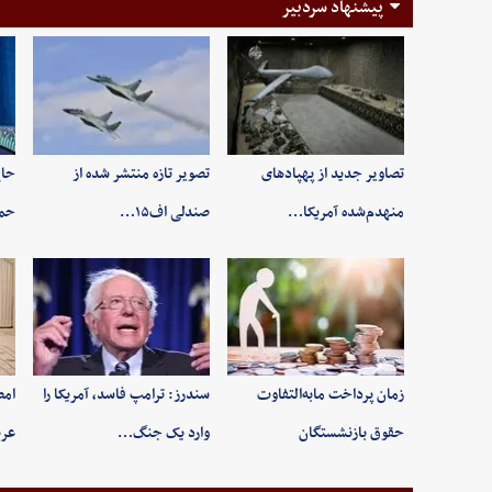
پیشنهاد سردبیر
تصاویر جدید از پهپادهای
تصویر تازه منتشر شده از
حاج
منهدم‌شده آمریکا…
صندلی اف۱۵…
حم
زمان پرداخت مابه‌التفاوت
سندرز: ترامپ فاسد، آمریکا را
امض
حقوق بازنشستگان
وارد یک جنگ…
عرب