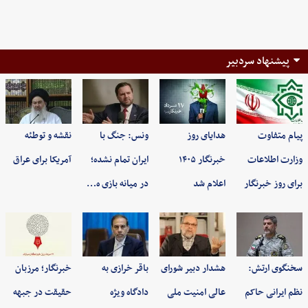
پیشنهاد سردبیر
پیام متفاوت
هدایای روز
ونس: جنگ با
نقشه و توطئه
وزارت اطلاعات
خبرنگار ۱۴۰۵
ایران تمام نشده؛
آمریکا برای عراق
برای روز خبرنگار
اعلام شد
در میانه بازی ه…
سخنگوی ارتش:
هشدار دبیر شورای
باقر خرازی به
خبرنگار؛ مرزبان
نظم ایرانی حاکم
عالی امنیت ملی
دادگاه ویژه
حقیقت در جبهه