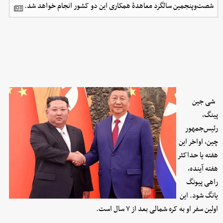
شصت‌وپنجمین سالگرد معاهدۀ همکاری این دو کشور انجام خواهد شد.
شی جین
پینگ،
رئیس‌جمهور
چین، اواخر این
هفته یا حداکثر
هفته آینده،
راهی پیونگ
یانگ شود. این
اولین سفر او به کره شمالی بعد از ۷ سال است.