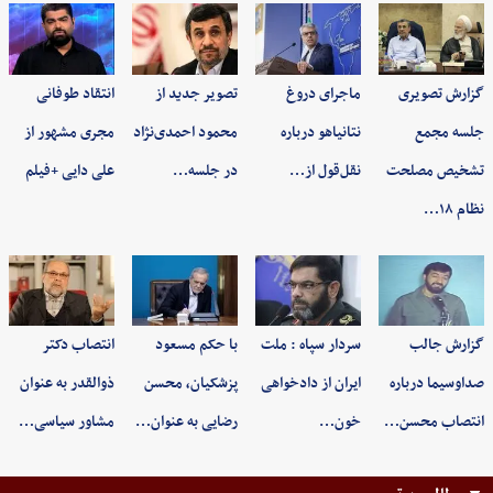
گزارش تصویری
ماجرای دروغ
تصویر جدید از
انتقاد طوفانی
جلسه مجمع
نتانیاهو درباره
محمود احمدی‌نژاد
مجری مشهور از
تشخیص مصلحت
نقل‌قول از…
در جلسه…
علی دایی +فیلم
نظام ۱۸…
گزارش جالب
سردار سپاه : ملت
با حکم مسعود
انتصاب دکتر
صداوسیما درباره
ایران از دادخواهی
پزشکیان، محسن
ذوالقدر به عنوان
انتصاب محسن…
خون…
رضایی به عنوان…
مشاور سیاسی…