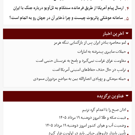
ارسال پیام آمریکا از طریق فرمانده سنتکام به تل‌آویو درباره جنگ با ایران
۴.
سامانه موشکی پاتریوت چیست و چرا ذخایر آن در جهان رو به اتمام است؟
۵.
آخرین اخبار
لغو محاصره بنادر ایران پس از بازگشایی تنگه هرمز
حملات سایبری پیشرفته به امارات
مقاومت عراق غرامت نمی‌گیرد و پاسخ به عربستان حتمی است
ترامپ در حال حذف حفاظ‌های امنیتی آمریکا است
حمله موشکی و پهپادی انصارالله یمن به مواضع مزدوران سعودی
عناوین برگزیده
اذان صبح را با اعدام گره نزنیم
قیمت سکه و طلا امروز دوشنبه ۱۹ مرداد ۱۴۰۵
وضعیت آب و هوای کشور امروز دوشنبه ۱۹ مرداد ۱۴۰۵
تأمین پایدار داروهای حیاتی باید در اولویت قرار گیرد