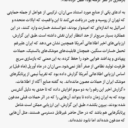
بازسازی در نظر گرفته بود، عمل کرده‌اند».
به ادعای یکی از منابع مورد استناد سی‌ان‌ان، ترکیبی از عوامل از جمله حمایتی
که تهران از روسیه و چین دریافت می‌کند تا این واقعیت که ایالات متحده و
اسرائیل به اندازه‌ای که امیدوار بودند، نتوانستند خسارت وارد کنند، در این
عملکرد بسیار سریع‌تر از حد انتظار ایران نقش داشته است.طبق این گزارش،‌
ارزیابی‌های اخیر اطلاعاتی آمریکا همچنین نشان می‌دهد که ایران علیرغم
تحمل خسارات سنگین، همچنان قابلیت‌های موشک‌های بالستیک، حملات
پهپادی و پدافند هوایی خود را حفظ کرده، به این معنی که بازسازی سریع
ظرفیت تولید نظامی از صفر آغاز نمی‌شود.سی‌ان‌ان در ماه آوریل (ماه قبل) بر
اساس ارزیابی اطلاعاتی آمریکا گزارش داده بود که تقریباً نیمی از پرتابگرهای
موشک ایران از حملات مصون مانده‌اند. به گفته منابع آگاه از اطلاعات،
«گزارش اخیر این رقم را به دو سوم افزایش داده که تا حدی به دلیل آتش‌بس
بوده که به ایران زمان داده تا بتواند آن‌هایی را که در اثر حملات قبلی مدفون
شده بودند، بیرون بکشد».طبق این گزارش، این ارزیابی ممکن است شامل
پرتابگرهایی هم باشد که در حال حاضر غیرقابل دسترسی هستند، مثل آن‌هایی
که مدفون شده‌اند اما نابود نشده‌اند.