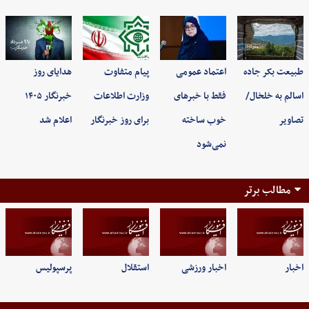
طبیعت بکر جاده
اعتماد عمومی
پیام متفاوت
هدایای روز
اسالم به خلخال/
فقط با خبرهای
وزارت اطلاعات
خبرنگار ۱۴۰۵
تصاویر
خوب ساخته
برای روز خبرنگار
اعلام شد
نمی‌شود
مطالب برتر
اخبار
اخبار ورزشی
استقلال
پرسپولیس