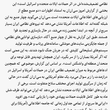
نظامی تضعیف‌شده‌اش در اثر حملات ایالات متحده و اسرائیل است» این
بخشی از گزارش امروز سی‌ان‌ان به استناد اظهارات «دو منبع مطلع از
ارزیابی‌های اطلاعاتی ایالات متحده» است.سی‌ان‌ان می‌گوید چهار منبع به این
شبکه گفته‌اند که اطلاعات آمریکا نشان می‌دهد که نیروهای نظامی ایران بسیار
سریع‌تر از آنچه در ابتدا تخمین زده می‌شد، در حال بازسازی و تجدید قوا
هستند.طبق این گزارش به نقل از چهار منبع آگاه، «بازسازی توانایی‌های نظامی،
از جمله جایگزینی سایت‌های موشکی، سامانه‌های پرتاب و ظرفیت تولید
سیستم‌های تسلیحاتی کلیدی که در جریان جنگ نابود شدند، به این معنی است
که اگر آمریکا بمباران را از سر بگیرد، ایران همچنان تهدیدی قابل توجه برای
متحدان منطقه‌ای واشنگتن است». بر اساس این گزارش، موضوعی که همچنین
ادعاهای مربوط به میزان تضعیف نظامی ایران در حملات آمریکا و اسرائیل در
درازمدت را زیر سوال می‌برد.یک مقام آمریکایی به سی‌ان‌ان گفت «در حالی
که زمان از سرگیری تولید اجزای مختلف سلاح متفاوت است، برخی از
برآوردهای اطلاعاتی ایالات متحده نشان می‌دهد که ایران می‌تواند ظرف شش
ماه به طور کامل قابلیت حملات پهپادی خود را بازیابی کند».وی افزود
«ایرانی‌ها سریع‌تر از تمامی جداول زمانی که جامعه اطلاعاتی (آمریکا) برای