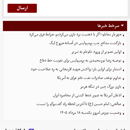
سرخط خبرها
شهریار مغانلو: اگر با ذهنیت برد بازی می‌کردیم، شرایط فرق می‌کرد
بازگشت مدافع چپ پرسپولیس در آستانه شروع لیگ
اولین تصویر از ورود نکونام به تبریز
توصیه رضا نورمحمدی به پرسپولیس برای تقویت خط دفاع
انتشار برای اولین بار؛ واکنش شهید لاریجانی به رد صلاحیت خود
تداوم توقف صادرات نفت خام عراق به آمریکا
بازی بزرگ چین در تنگه هرمز
اذعان آمریکا به عبور ده‌ها کشتی از محاصره ایران
صالحی: امام حسین (ع) تا آخرین لحظه راه گفت‌وگو را نبست
وضعیت بورس امروز یکشنبه ۱۸ مرداد ۱۴۰۵