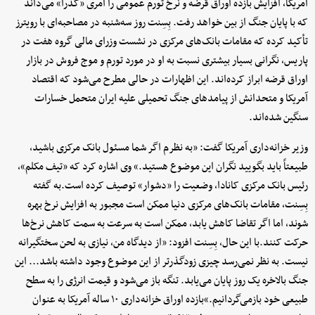
آمریکا، افزایش بازده اوراق قرضه و نرخ تورم عمومی را امری «گذرا» می‌داند
که با پایان جنگ از بین خواهد رفت. بِسِنت روز سه‌شنبه در مصاحبه‌ای با رویترز
تأکید کرده که مقامات بانک‌های مرکزی در نشست وزرای مالی گروه هفت در
پاریس، نگرانی بسیار بیشتری نسبت به او در مورد تورم و موج فروش در بازار
اوراق قرضه ابراز کرده‌اند. این اظهارات در حالی مطرح می‌شود که اقتصاد
آمریکا و متحدانش از پیامدهای جنگ تحمیلی علیه ایران متحمل خسارات
سنگین شده‌اند.
وزیر خزانه‌داری آمریکا گفت: «به نظرم اگر شما مسئول بانک مرکزی باشید،
طبیعتاً باید بگویید نگران این موضوع هستید.» وی اشاره کرد که «تیف مکلم»،
رئیس بانک مرکزی کانادا، وضعیت را «دشوار» توصیف کرده است.به گفته
بِسِنت، مقامات بانک‌های مرکزی دنیا ممکن است مجبور به افزایش نرخ بهره
شوند، اما اگر تقاضا کاهش یابد، ممکن است به سرعت به سمت کاهش نرخ‌ها
حرکت کنند.با این حال، بِسِنت افزود: «از دیدگاه من، نیازی به لحن سختگیرانه
نیست. به نظر نمی‌رسد چیزی زودگذرتر از این موضوع وجود داشته باشد... این
جنگ بالاخره یک روز پایان می‌یابد. تنگه باز می‌شود و قیمت انرژی را به سطح
طبیعی خود بازمی‌گردانیم.»بازده اوراق خزانه‌داری ۱۰ ساله آمریکا به عنوان