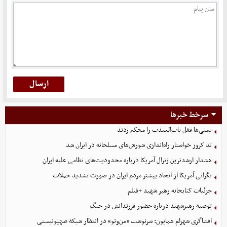
سرخط خبرها
یمنی‌ها قفل باب‌المندب را محکم زدند
تد کروز خواستار راه‌اندازی شورش‌های مسلحانه در ایران شد
هشدار ارشدترین ژنرال آمریکا درباره محدودیت‌های نظامی علیه ایران
نگرانی آمریکا از اتحاد بیشتر مردم ایران در صورت تشدید حملات
جزئیات کتابخانه رهبر شهید +فیلم
توصیه رهبرشهید درباره حضور فرزندانش در جنگ
افشاگری شهرام همایون: سرنوشت «من‌وتو» در انتظار شبکه صهیونیستی