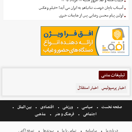
قیمت سکه و طلا امروز شنبه ۱۷ مرداد ۱۴۰۵
آمیتاب باچان دوست نتانیاهو به ایران می آید! +فیلم وعکس
اولین پیام محسن رضایی پس از شایعات خبری
تبلیغات متنی
اخبار پرسپولیس
اخبار استقلال
صفحه نخست
سیاسی
ورزشی
اقتصادی
بین الملل
اجتماعی
فرهنگ و هنر
مذهبی
درباره ما
مرامنامه
تماس با ما
پیوندها
تعرفه اگهی