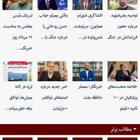
توصیه رهبرشهید
افشاگری شهرام
وقتی پمپئو جواب
تبریک رئیس
درباره حضور
همایون: سرنوشت
حسن روحانی را
مجلس به مناسبت
فرزندانش در جنگ
«من‌وتو» در…
درباره جنگ با…
۱۷ مرداد روز
خبرنگ…
خلاصه صحبت‌های
خبرنگار؛ معمار
خبر جدید درباره
لرزه در لانه
پزشکیان در ۱۰۰
حافظه ملت
استعفای ذولقدر
موش‌ها، توافق
ثانیه +فیلم
+جزئیات
مکه خاورمیانه…
مطالب برتر