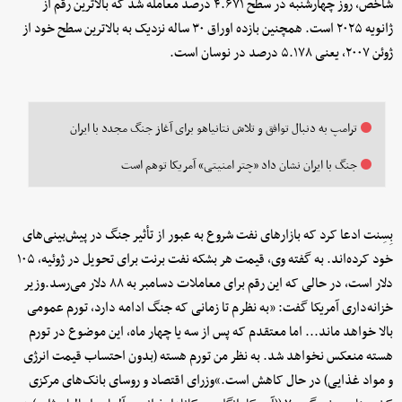
شاخص، روز چهارشنبه در سطح ۴.۶۷۱ درصد معامله شد که بالاترین رقم از
ژانویه ۲۰۲۵ است. همچنین بازده اوراق ۳۰ ساله نزدیک به بالاترین سطح خود از
ژوئن ۲۰۰۷، یعنی ۵.۱۷۸ درصد در نوسان است.
ترامپ به دنبال توافق و تلاش نتانیاهو برای آغاز جنگ مجدد با ایران
جنگ با ایران نشان داد «چتر امنیتی» آمریکا توهم است
بِسِنت ادعا کرد که بازارهای نفت شروع به عبور از تأثیر جنگ در پیش‌بینی‌های
خود کرده‌اند. به گفته وی، قیمت هر بشکه نفت برنت برای تحویل در ژوئیه، ۱۰۵
دلار است، در حالی که این رقم برای معاملات دسامبر به ۸۸ دلار می‌رسد.وزیر
خزانه‌داری آمریکا گفت: «به نظرم تا زمانی که جنگ ادامه دارد، تورم عمومی
بالا خواهد ماند... اما معتقدم که پس از سه یا چهار ماه، این موضوع در تورم
هسته منعکس نخواهد شد. به نظر من تورم هسته (بدون احتساب قیمت انرژی
و مواد غذایی) در حال کاهش است.»وزرای اقتصاد و روسای بانک‌های مرکزی