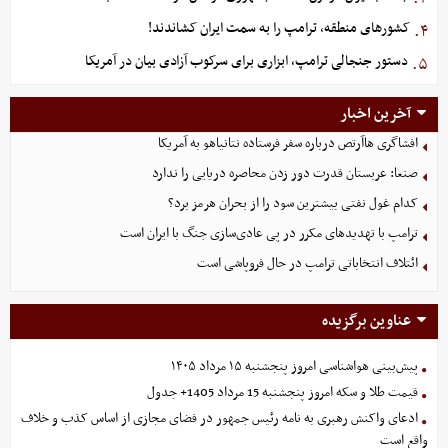
کشورهای منطقه، ترامپ را به سمت ایران کشاندند!
۴.
دستور جنجالی ترامپ، ابزاری برای سرکوب آزادی بیان در آمریکا
۵.
آخرین اخبار
افشاگری هاآرتص درباره سفر فرستاده نتانیاهو به آمریکا
صنعا: عربستان قدرت دور زدن محاصره دریایی را ندارد
کدام غول نفتی بیشترین سود را از بحران هرمز برد؟
ترامپ با تهدیدهای مکرر در پی عادی‌سازی جنگ با ایران است
ائتلاف انتخاباتی ترامپ در حال فروپاشی است
عناوین برگزیده
پیش‌بینی هواشناسی امروز پنجشنبه ۱۵ مرداد ۱۴۰۵
قیمت طلا و سکه امروز پنجشنبه 15 مرداد 1405+ جدول
ادعای واکنش رهبری به نامه رئیس جمهور در فضای مجازی از اساس کذب و خلاف
واقع است