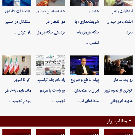
ابتکارات رهبر
هشدار
شنیده شدن صدای
اشتباهات کلیدی
انقلاب در میدان
شریعتمداری: با
دو انفجار در
استقلال در مسیر
نبرد
تنگه هرمز، راه
نزدیکی تنگه هرمز
باز کردن…
تنفس…
روایت سردار
پیام قاطع و صریح
راه نافرجام ترامپ،
اگر تا امروز
کوثری از نحوه ترور
ایران به متحدان
رو راست با مردم
مانده‌ایم، به‌خاطر
شهید لاریجانی
منطقه‌ای آم…
نجیب،…
مردم نجیب…
مطالب برتر