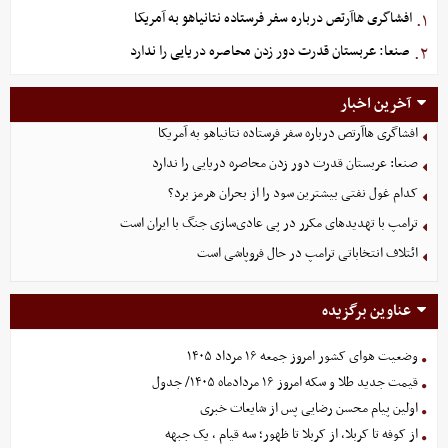
افشاگری هاآرتص درباره سفر فرستاده نتانیاهو به آمریکا
۱.
صنعا: عربستان قدرت دور زدن محاصره دریایی را ندارد
۲.
آخرین اخبار
افشاگری هاآرتص درباره سفر فرستاده نتانیاهو به آمریکا
صنعا: عربستان قدرت دور زدن محاصره دریایی را ندارد
کدام غول نفتی بیشترین سود را از بحران هرمز برد؟
ترامپ با تهدیدهای مکرر در پی عادی‌سازی جنگ با ایران است
ائتلاف انتخاباتی ترامپ در حال فروپاشی است
عناوین برگزیده
وضعیت هوای کشور امروز جمعه ۱۶ مرداد ۱۴۰۵
قیمت جدید طلا و سکه امروز ۱۶ مردادماه ۱۴۰۵/ جدول
اولین پیام محسن رضایی پس از شایعات خبری
از کوفه تا کربلا، از کربلا تا ظهور؛ سه قیام ، یک جبهه