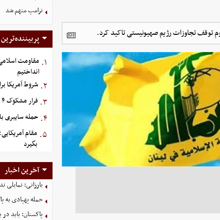
ترامپ متهم شد
م توقف تجاوزات رژیم صهیونیستی تاکید کرد.
پربیننده‌ترین
مقاومت اسلامی ع
۱.
انداختیم
شروط آمریکا بر
۲.
فرار مشکوک ۴ هواپیما از عربستان
۳.
حمله سایبری با
۴.
مقام آمریکایی:
۵.
بگیرد
آخرین اخبار
بارزانی: تمایلی ن
حمله پهپادی به پال
پاکستان: باید در ب