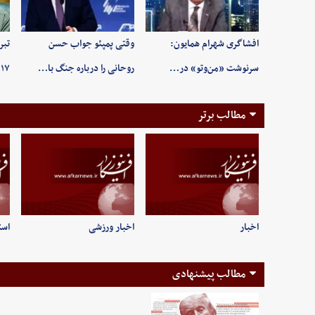
افشاگری شهرام همایون:
وقتی پمپئو جواب حسن
تبر
سرنوشت «من‌وتو» در…
روحانی را درباره جنگ با…
۱۷ مرداد روز خبرنگ…
مطالب برتر
اخبار
اخبار ورزشی
است
مطالب پیشنهادی