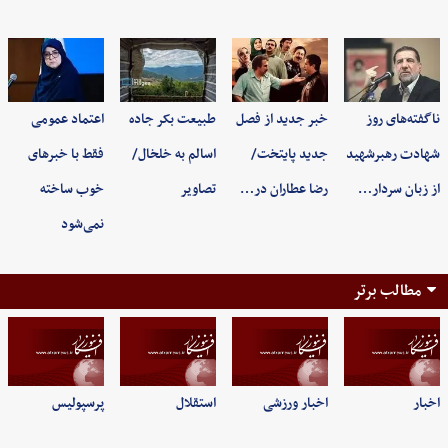
ناگفته‌های روز
خبر جدید از فصل
طبیعت بکر جاده
اعتماد عمومی
شهادت رهبرشهید
جدید پایتخت/
اسالم به خلخال/
فقط با خبرهای
از زبان سردار…
رضا عطاران در…
تصاویر
خوب ساخته
نمی‌شود
مطالب برتر
اخبار
اخبار ورزشی
استقلال
پرسپولیس