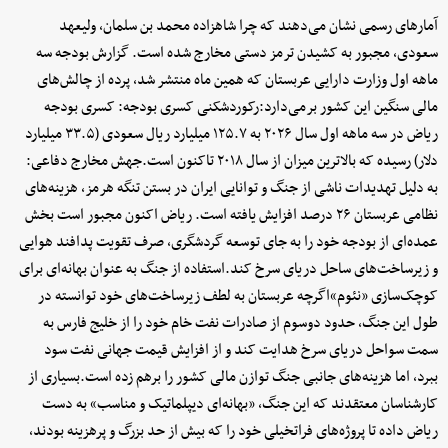
آمارهای رسمی نشان می‌دهند که چرا شاهزاده محمد بن سلمان، ولیعهد
سعودی، مجبور به کشیدن ترمز دستی مخارج شده است. گزارش بودجه سه
ماهه اول وزارت دارایی عربستان که همین ماه منتشر شد، پرده از چالش‌های
مالی سنگین این کشور برمی‌دارد:رکوردشکنی کسری بودجه: کسری بودجه
ریاض در سه ماهه اول سال ۲۰۲۶ به ۱۲۵.۷ میلیارد ریال سعودی (۳۳.۵ میلیارد
دلار) رسیده که بالاترین میزان از سال ۲۰۱۸ تاکنون است.جهش مخارج دفاعی:
به دلیل تهدیدات ناشی از جنگ و توانایی ایران در بستن تنگه هرمز، هزینه‌های
نظامی عربستان ۲۶ درصد افزایش یافته است. ریاض اکنون مجبور است بخش
عمده‌ای از بودجه خود را به جای توسعه گردشگری، صرف تقویت پدافند هوایی
و زیرساخت‌های ساحل دریای سرخ کند.استفاده از جنگ به عنوان بهانه‌ای برای
کوچک‌سازی «نئوم»اگرچه عربستان به لطف زیرساخت‌های خود توانسته در
طول این جنگ، حدود دو‌سوم از صادرات نفت خام خود را از خلیج فارس به
سمت سواحل دریای سرخ هدایت کند و از افزایش قیمت جهانی نفت سود
ببرد، اما هزینه‌های جانبی جنگ توازن مالی کشور را برهم زده است.بسیاری از
کارشناسان معتقدند که این جنگ، «بهانه‌ای دیپلماتیک و مناسب» به دست
ریاض داده تا پروژه‌های فراتخیلی خود را که بیش از حد بزرگ و پرهزینه بودند،