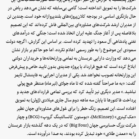
شرکت‌ها را به تعویق انداخته است؛ گامی بی‌سابقه که نشان می‌دهد ریاض در
حال بازنگری اساسی در بودجه کلان‌پروژه‌های بلندپروازانه خود است.چندین تن
از مدیران ارشد شرکت‌های مشاوره‌ای بین‌المللی فاش کرده‌اند که این تصمیم
بلافاصله پس از آغاز جنگ علیه ایران اتخاذ شده است؛ جنگی که درآمدهای
نفتی پادشاهی آل سعود را تهدید کرده است. بر اساس این گزارش، اگرچه دولت
سعودی این موضوع را به طور رسمی اعلام نکرده، اما جو حاکم بر بازار نشان
می‌دهد که وزارت دارایی عربستان به تمامی وزارتخانه‌ها و خریداران دولتی
ابلاغ کرده است که هیچ قرارداد یا پروژه جدیدی بدون تایید خاص و پیش‌فرض
این وزارتخانه تصویب نخواهد شد.یکی از مدیران اجرایی به فایننشال تایمز
گفت: «به ما صراحتاً گفته شده که تا ماه جولای (تیرماه) منتظر هیچ پولی
نباشید.» مدیر دیگری نیز تأیید کرد که بررسی تمامی قراردادهای جدید و
پرداخت فاکتورها تا پایان سه ماهه دوم سال جاری میلادی (ژوئن) به تعویق
افتاده است.این تصمیم، زنگ خطر را برای غول‌های مشاوره‌ای جهان نظیر
«مک‌کینزی» (McKinsey)، «بوستون کانسالتینگ گروپ» (BCG) و چهار
شرکت بزرگ حسابرسی جهان (Big Four) که در یک دهه گذشته بازار عربستان
را به «معدن طلای» خود تبدیل کرده بودند، به صدا درآورده است.