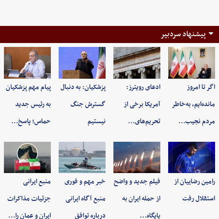
پیشنهاد سردبیر
اگر تا امروز
ادعای رویترز:
پزشکیان: به‌ دنبال
پیام مهم پزشکیان
مانده‌ایم، به‌خاطر
آمریکا برخی از
گسترش جنگ
به رئیس جدید
مردم نجیب…
تحریم‌های…
نیستیم
حماس؛ پاسخ…
رامین رضاییان از
فیلم جدید و واضح
خبر مهم و فوری
منبع ایرانی
استقلال رفت
از حمله ایران به
منبع آگاه ایرانی
جزئیات مذاکرات
پایگاه…
درباره توافق
ایران و عمان را…