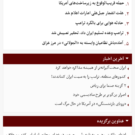
حمله قریب‌الوقوع به زیرساخت‌های آمریکا
۱.
علت انفجار جبل‌علی امارات اعلام شد
۲.
حادثه هوایی برای بالگرد ترامپ
۳.
ترامپ وعده تسلیم ایران داد، تحقیر نصیبش شد
۴.
آماده‌باش نظامیان وابسته به «الجولانی» در مرز عراق
۵.
آخرین اخبار
ایران سخت‌گیرانه‌تر از همیشه مذاکره خواهد کرد
کشورهای منطقه، ترامپ را به سمت ایران کشاندند!
۲ گزینه صنعا برای ریاض
اصرار بن‌گویر بر طرح سادیسمی خود
«رویای بازنشستگی» در آمریکا در حال مرگ است
عناوین برگزیده
ادعای واکنش رهبری به نامه رئیس جمهور در فضای مجازی از اساس کذب و خلاف