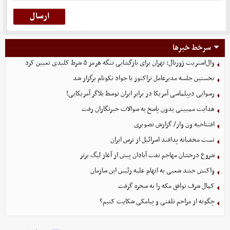
سرخط خبرها
وال‌استریت ژورنال: تهران برای بازگشایی تنگه هرمز ۵ شرط کلیدی تعیین کرد
نخستین جلسه مدیرعامل تراکتور با جواد نکونام برگزار شد
رسوایی دیپلماسی آمریکا در برابر ایران توسط بلاگر آمریکایی!
هدایت ممبینی بدون پاسخ به سوالات خبرنگاران رفت
افتتاحیه ون وار/ گزارش تصویری
تست مخفیانه پدافند اسرائیل از ترس ایران
شروع درخشان مهاجم نفت آبادان پیش از آغاز لیگ برتر
واکنش حشد شعبی به اتهام‌ علیه رئیس این سازمان
کمال شرف توافق مکه را به سخره گرفت
چگونه از مزاحم تلفنی و پیامکی شکایت کنیم؟