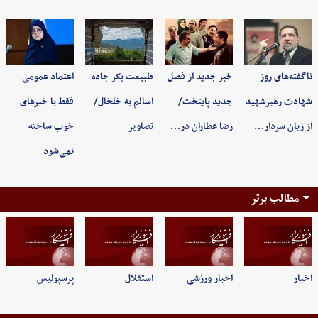
ناگفته‌های روز
خبر جدید از فصل
طبیعت بکر جاده
اعتماد عمومی
شهادت رهبرشهید
جدید پایتخت/
اسالم به خلخال/
فقط با خبرهای
از زبان سردار…
رضا عطاران در…
تصاویر
خوب ساخته
نمی‌شود
مطالب برتر
اخبار
اخبار ورزشی
استقلال
پرسپولیس