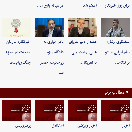
برای روز خبرنگار
اعلام شد
در میانه بازی ه…
سخنگوی ارتش:
هشدار دبیر شورای
باقر خرازی به
خبرنگار؛ مرزبان
نظم ایرانی حاکم
عالی امنیت ملی
دادگاه ویژه
حقیقت در جبهه
بر تنگه…
به امریکا…
روحانیت احضار
جنگ روایت‌ها
شد
مطالب برتر
اخبار
اخبار ورزشی
استقلال
پرسپولیس