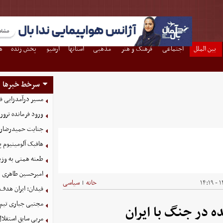
بین الملل
اجتماعی
فرهنگ و هنر
مذهبی
استانها
آرشیو
پخش زنده
ه
سرخط خبرها
مسیر درآمدزایی فر
ورود فرمانده ترور
جنایت حمیدرضارجب
هافبک آلومینیوم 
طعنه همتی به وزیر
امیرحسین طاهری 
۱۴
خانه
سیاسی
|
فیدان: ایران هدف
مجتبی جباری تیم 
 در جنگ با ایران
مربی سابق استقلا