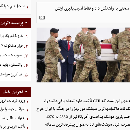
تشکیل تیم کارآگاه
سختی به واشنگتن داد و نقاط آسیب‌پذیری ارتش
پربیننده‌ترین
شروط آمریکا برا
۱.
فرار مشکوک ۴ هواپیما از عربستان
۲.
ضرب شست پیش‌دس
۳.
پاکستان: باید د
۴.
تد کروز خواستا
۵.
آخرین اخبار
در نمودار زیر، میزان مصرف سلاح‌های آمریکا، نشان داد می‌شود. نکته مهم این است که CFR تأکید دارد تعداد باقی‌مانده را،
ورود فرمانده ترور
 تاماهاک(مهم‌ترین موشک دوربرد) را در جنگ با ایران خرج
اسرائیل خود را برا
کرده و ذخایر آن از 3100 به 2100 عدد رسیده است. ذخایر پاتریوت(اصلی‌ترین موشک پدافندی آمریکا) نیز از 2330 به 1270
اعتراف نظامی سابق
مصرف کرد. موشک‌های تاد به‌عنوان پیشرفته‌ترین سامانه
تأکید الزیدی بر پا