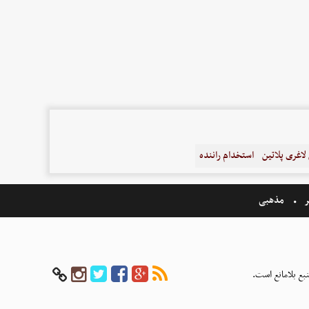
اغری پلاتین
استخدام راننده
ر
مذهبی
بع بلامانع است.