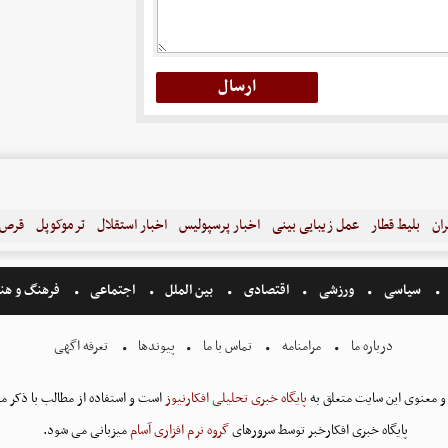
ران
بلیط قطار
عمل زیبایی بینی
اخبار پرسپولیس
اخبار استقلال
ترموکوپل
قرص ل
سیاسی
ورزشی
اقتصادی
بین الملل
اجتماعی
فرهنگ و هن
درباره ما
مرامنامه
تماس با ما
پیوندها
تعرفه اگهی
و معنوی این سایت متعلق به
پایگاه خبری تحلیلی افکارنیوز
است و استفاده از مطالب با ذکر من
پایگاه خبری افکارخبر توسط سرورهای
گروه نرم افزاری آسام
میزبانی می شود.