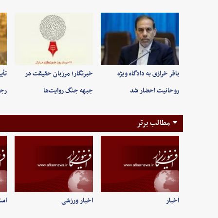
باقر خرازی به دادگاه ویژه
خبرنگار؛ مرزبان حقیقت در
تأی
روحانیت احضار شد
جبهه جنگ روایت‌ها
رجب
مطالب برتر
اخبار
اخبار ورزشی
است