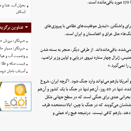
بحران آب، غذا و س
لینکلن
برای واشنگتن، «تبدیل موفقیت‌های نظامی با پیروزی‌های
عناوین برگزید
خبرنگار؛ مرزبان 
خبرنگار؛ معمار ح
ی‌شده، باقی‌مانده‌اند. از طرفی دیگر، منجر به بسته شدن
وضعیت آب و هوای کشور ا
یس، ژنرال چهار ستاره نیروی دریایی و اولین وزیر ترامپ،
قیمت سکه و طلا امروز شنبه
را نمی‌گیرد.»
آمیتاب باچان دوست
 آمریکا بازهم می‌تواند وارد جنگ شود. اگرچه ایران، شروع
جنگ را جدی می‌داند، اما باید توجه داشت که این سلاح‌های مصرف‌شده، تنها در 40 روز، آن‌هم تنها در جنگ با یک کشور و آن‌هم
وع، بحرانی جدی برای جنگی است که در سطح جهانی شکل
کارشناسان می‌گویند که در جنگ با چین، ایالات‌متحده ظرف
 دهد، بازهم کافی نیست. درنتیجه هیچ راه عملی و