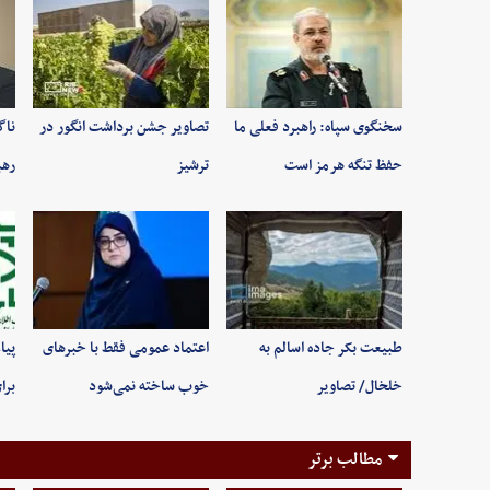
سخنگوی سپاه: راهبرد فعلی ما
تصاویر جشن برداشت انگور در
ناگ
حفظ تنگه هرمز است
ترشیز
رهب
طبیعت بکر جاده اسالم به
اعتماد عمومی فقط با خبرهای
پیا
خلخال/ تصاویر
خوب ساخته نمی‌شود
برا
مطالب برتر