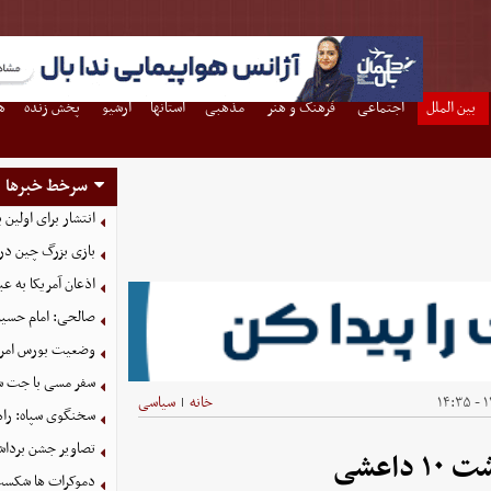
بین الملل
اجتماعی
فرهنگ و هنر
مذهبی
استانها
آرشیو
پخش زنده
ه
سرخط خبرها
انتشار برای اولین
بازی بزرگ چین در
اذعان آمریکا به عب
صالحی: امام حسین 
وضعیت بورس امروز یکشنبه
سفر مسی با جت ش
۱۴
خانه
سیاسی
|
سخنگوی سپاه: راه
تصاویر جشن برداش
اعشی
دموکرات ها شکست