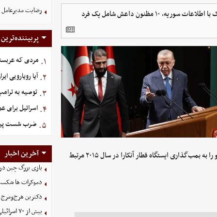
رضایت مدیرعامل ذ
سازمان اطلاعات ملی ترکیه (میت) اعلام کرد که طی عملیات مشترک با اطلاعات سوریه، ۱۰ مظنون داعش شامل یک فرد
پربیننده‌ترین
مردی که عربستان برای سرش ۵ 
۱.
آیا رویارویی ایر
۲.
توصیه به ترامپ
۳.
اسرائیل برای عم
۴.
ضرب شست پیش‌د
۵.
آخرین اخبار
خبرگزاری آناتولی ترکیه تصویری از یک مظنون داعشی منتشر کرده و او را به بمب‌گذاری ایستگاه قطار آنکارا در سال ۲۰۱۵ مرتبط
بازی بزرگ چین در
دموکرات ها شکست
دکترین هرج‌ومرج 
بیش از ۷۰ اسرائیلی به ظن جاسوسی برای ایران بازداشت شدند