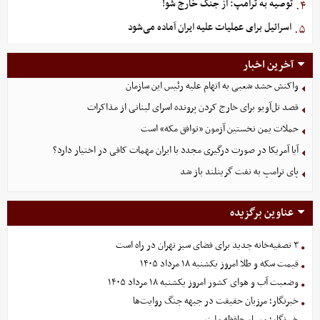
توصیه به ترامپ: از جنگ خارج شو!
۴.
اسرائیل برای عملیات علیه ایران آماده می‌شود
۵.
آخرین اخبار
واکنش حشد شعبی به اتهام‌ علیه رئیس این سازمان
قصد تل‌آویو برای خارج کردن پرونده اسرای لبنانی از مذاکرات
حملات یمن نخستین آزمون «توافق مکه» است
آیا آمریکا در صورت درگیری مجدد با ایران مهمات کافی در اختیار دارد؟
پای ترامپ به نفت گرینلند باز شد
عناوین برگزیده
۳ تصفیه‌خانه جدید برای فضای سبز تهران در راه است
قیمت سکه و طلا امروز یکشنبه ۱۸ مرداد ۱۴۰۵
وضعیت آب و هوای کشور امروز یکشنبه ۱۸ مرداد ۱۴۰۵
خبرنگار؛ مرزبان حقیقت در جبهه جنگ روایت‌ها
خبرنگار؛ معمار حافظه ملت