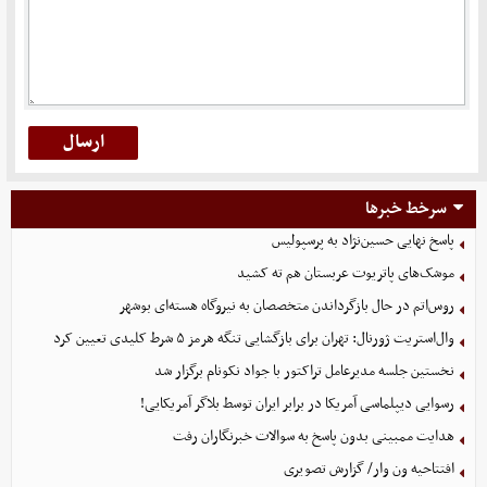
سرخط خبرها
پاسخ نهایی حسین‌نژاد به پرسپولیس
موشک‌های پاتریوت عربستان هم ته‌ کشید
روس‌اتم در حال بازگرداندن متخصصان به نیروگاه هسته‌ای بوشهر
وال‌استریت ژورنال: تهران برای بازگشایی تنگه هرمز ۵ شرط کلیدی تعیین کرد
نخستین جلسه مدیرعامل تراکتور با جواد نکونام برگزار شد
رسوایی دیپلماسی آمریکا در برابر ایران توسط بلاگر آمریکایی!
هدایت ممبینی بدون پاسخ به سوالات خبرنگاران رفت
افتتاحیه ون وار/ گزارش تصویری