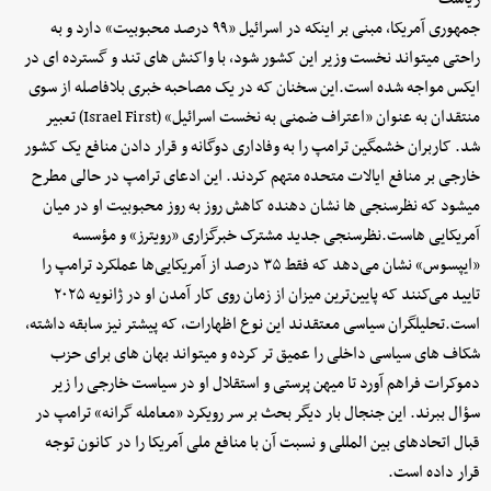
جمهوری آمریکا، مبنی بر اینکه در اسرائیل «۹۹ درصد محبوبیت» دارد و به
راحتی میتواند نخست وزیر این کشور شود، با واکنش های تند و گسترده ای در
ایکس مواجه شده است.این سخنان که در یک مصاحبه خبری بلافاصله از سوی
منتقدان به عنوان «اعتراف ضمنی به نخست اسرائیل» (Israel First) تعبیر
شد. کاربران خشمگین ترامپ را به وفاداری دوگانه و قرار دادن منافع یک کشور
خارجی بر منافع ایالات متحده متهم کردند. این ادعای ترامپ در حالی مطرح
میشود که نظرسنجی ها نشان دهنده کاهش روز به روز محبوبیت او در میان
آمریکایی هاست.نظرسنجی جدید مشترک خبرگزاری «رویترز» و مؤسسه
«ایپسوس» نشان می‌دهد که فقط ۳۵ درصد از آمریکایی‌ها عملکرد ترامپ را
تایید می‌کنند که پایین‌ترین میزان از زمان روی کار آمدن او در ژانویه ۲۰۲۵
است.تحلیلگران سیاسی معتقدند این نوع اظهارات، که پیشتر نیز سابقه داشته،
شکاف های سیاسی داخلی را عمیق تر کرده و میتواند بهان های برای حزب
دموکرات فراهم آورد تا میهن پرستی و استقلال او در سیاست خارجی را زیر
سؤال ببرند. این جنجال بار دیگر بحث بر سر رویکرد «معامله گرانه» ترامپ در
قبال اتحادهای بین المللی و نسبت آن با منافع ملی آمریکا را در کانون توجه
قرار داده است.