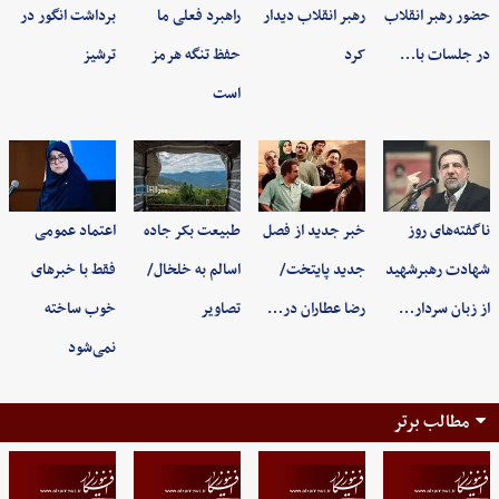
حضور رهبر انقلاب
رهبر انقلاب دیدار
راهبرد فعلی ما
برداشت انگور در
در جلسات با…
کرد
حفظ تنگه هرمز
ترشیز
است
ناگفته‌های روز
خبر جدید از فصل
طبیعت بکر جاده
اعتماد عمومی
شهادت رهبرشهید
جدید پایتخت/
اسالم به خلخال/
فقط با خبرهای
از زبان سردار…
رضا عطاران در…
تصاویر
خوب ساخته
نمی‌شود
مطالب برتر