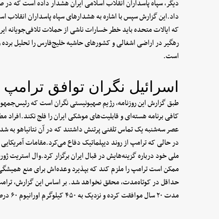
دیگر، سپاه پاسداران انقلاب اسلامی ایران هشدار داده است که در ص
داد.این گزارش سپس با اشاره به هشدارهای سپاه پاسداران انقلاب 
که ایالات متحده باید خطر خسارات ناشی از حملات تلافی‌جویانه ای
رهگیر در اراضی اشغالی و کشورهای حاشیه خلیج‌فارس را تحلیل برده و
است.
اسرائیل نگران توافق ترامپ ب
طبق گزارش این روزنامه، رژیم صهیونیستی نگران است که رئیس‌جمهور 
کافی برنامه هسته‌ای و قابلیت‌های موشکی ایران را فلج نکند.افراد مطل
عصر سه‌شنبه یک تماس تلفنی پرتنش داشتند که در آن نتانیاهو به شدت 
در حالی که ترامپ از روند دیپلماتیک دفاع می‌کرد.مقامات آمریکایی گ
ملی خود درباره گزینه‌هایش در قبال ایران برگزار کرد.وال استریت ژورن
ممکن است ترامپ را ملزم کند که بپذیرد وعده‌اش برای منع همیشگی ا
حداقل در کوتاه‌مدت، محقق نخواهد شد. بر اساس این گزارش، ترامپ گ
مدت ۲۰ سال موافقت کرده و نزدیک به ۴۵۰ کیلوگرم اورانیوم ۶۰ درصد غنی‌شده را تحویل آمریکا دهد.