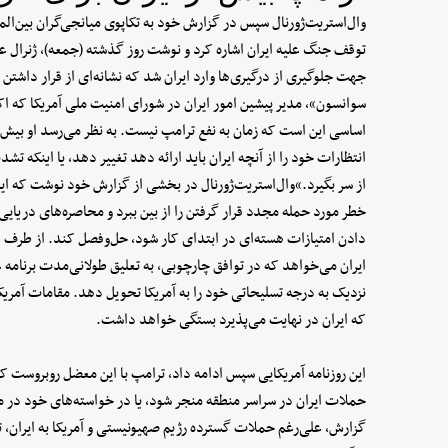
وال‌استریت‌ژورنال سپس در گزارش خود به تکاپوی میانجی‌گران بین‌الم
توقف جنگ علیه ایران اشاره کرد و نوشت روز گذشته (جمعه)، ژنرال عا
جهت جلوگیری از درگیری‌ها وارد ایران شد که نشانه‌ای از قرار داش
سوانسون»، مدیر پیشین امور ایران در شورای امنیت ملی آمریکا که ا
اساسی این است که زمان به نفع ترامپ نیست. به نظر می‌رسد او بیش از 
انتظارات خود را از آنچه ایران باید ارائه دهد تغییر دهد، یا اینک
از سر بگیرد.»وال‌استریت‌ژورنال در بخشی از گزارش خود نوشت که ای
خطر مورد حمله مجدد قرار گرفتن را از بین ببرد و محاصره‌های دریایی م
دادن امتیازات هسته‌ای در ابتدای کار شود، حل‌وفصل کند. از طرف د
ایران می‌خواهد که در توافق چارچوبی، به تعلیق طولانی‌مدت برنامه 
نزدیک به درجه تسلیحاتی خود را به آمریکا تحویل دهد. مقامات آمریک
که ایران در نهایت می‌پذیرد بستگی خواهد داشت.
این روزنامه آمریکایی سپس ادامه داد، ترامپ با این معضل روبروست که
حملات ایران در سراسر منطقه منجر شود، یا در خواسته‌های خود در مو
گزارش، علی‌رغم حملات گسترده رژیم صهیونیستی و آمریکا به ایران، ت