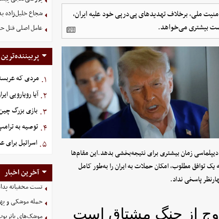
امنیت ملی، برخلاف تهدیدهای پی‌درپی خود علیه ایران،
شجاع خلیل‌زاده بد
صت بیشتری می‌خواهد.
عامل اصلی قتل حم
پربیننده‌ترین
مردی که عربستان برای سرش ۵ 
۱.
آیا رویارویی ایر
۲.
بازی بزرگ چین 
۳.
توصیه به ترامپ
۴.
اسرائیل برای عم
۵.
یپلماسی زمان بیشتری برای نتیجه‌بخشی بدهد.این مقام‌ها
 توافق مطلوب، امکان حملات به ایران را به‌طور کامل
آخرین اخبار
ارنظر پاسخی نداد.
تست مخفیانه پدافن
حمله موشکی و پهپ
روج از جنگ مشتاق است
موشک‌های پاتریوت