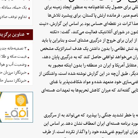
للی برای حصول یک تفاهم‌نامه به منظور ایجاد زمینه برای
یک حمله، معادله ج
صم منیر، فرمانده ارتش پاکستان، برای پیشبرد تلاش‌ها
تداوم توقف صادرا
تن مذاکرات در نقطه‌ای حساس بود.بر اساس این گزارش، «نیت
کنون در شورای آتلانتیک فعالیت می‌کند، گفت: «نکته
عناوین برگزید
ایران برای خروج از درگیری مشتاق است و بنابراین یا باید
ه تشدید تنش نظامی را بدون داشتن یک هدف استراتژیک مشخص
۳ تصفیه‌خانه جدید برای فضای سبز تهران در راه است
ران می‌خواهد توافقی حاصل کند که به درگیری پایان دهد،
قیمت سکه و طلا امروز یکش
وضعیت آب و هوای کشور 
تقابل آمریکا و ایران در منطقه را بدون اینکه مجبور به
خبرنگار؛ مرزبان 
یگر، طبق آن‌چه در این گزارش نوشته شده است، واشنگتن از
خبرنگار؛ معمار ح
غنی‌سازی خود متعهد شده و مواد شکافت‌پذیر با غنای
ایی گفته‌اند که میزان کاهش تحریم‌ها به تعهدات هسته‌ای
 یا خطر تشدید جنگی را بپذیرد که می‌تواند به از سرگیری
رد برنامه هسته‌ای ایران انعطاف نشان دهد.بر اساس این
هران اورانیوم غنی‌شده خود را واگذار نکرده است.از طرف