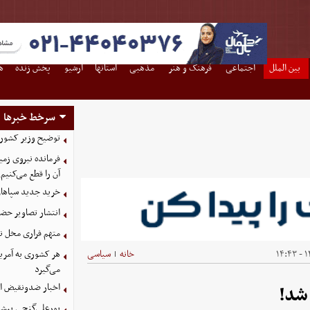
بین الملل
اجتماعی
فرهنگ و هنر
مذهبی
استانها
آرشیو
پخش زنده
ه
سرخط خبرها
توضیح وزیر کشور د
فرمانده نیروی زمی
آن را قطع می‌کنیم
خرید جدید سپاهان
انتشار تصاویر حضو
متهم فراری مخل ن
۱۴
خانه
سیاسی
هر کشوری به آمریک
|
می‌گیرد
اخبار ضدونقیض از
شد!
پورعلی‌گنجی پیشنه