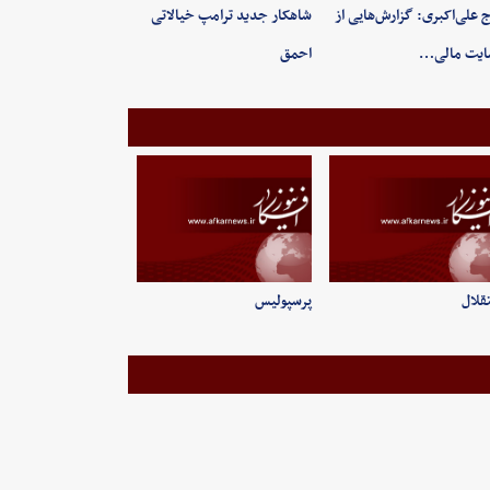
 علی‌اکبری: گزارش‌هایی از
شاهکار جدید ترامپ خیالاتی
ایت مالی…
احمق
قلال
پرسپولیس