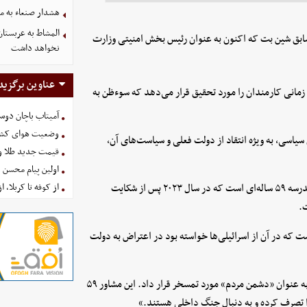
هشدار صنعاء به م
المشاط به عربستان
 سابق شین بت که اکنون به عنوان رئیس بخش امنیتی وزارت
نخواهد داشت
عناوین برگزید
 زمانی کارمندان را مورد تحقیق قرار می‌دهد که سوءظن به
آمیتاب باچان دوست
وضعیت هوای کشور امروز 
 سیاسی، به ویژه انتقاد از دولت فعلی و سیاست‌های آن،
قیمت جدید طلا و سکه امروز ۱۶ 
اولین پیام محسن 
بر اساس یکی از گزارش‌های مربوط به این نهاد، «یارون آونی» مشاور مدرسه ۵۹ ساله‌ای است که در سال ۲۰۲۳ پس از شکایت
از کوفه تا کربلا، ا
.
ر مدرسه است که در آن از اسرائیلی‌ها خواسته بود در اعتراض به دولت
در یک مورد از این اسکرین‌شات‌ها، این مشاور، نخست‌وزیر اسرائیل را به عنوان «دشمن مردم» مورد تمسخر قرار داد. این مشاور ۵۹
را تصرف کرده و به دنبال جنگ داخلی هستند.»