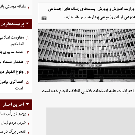
سامانه موشکی پاتر
 وزارت آموزش و پرورش، پست‌های رسانه‌های اجتماعی
مومی از این رژیم می‌پردازند، زیر نظر دارد.
پربیننده‌ترین
مقاومت اسلامی ع
۱.
انداختیم
حمله سایبری با
۲.
هشدار صنعاء ب
۳.
وقوع انفجار م
۴.
افشاگری برادرز
۵.
است
ش اعتراضات علیه اصلاحات قضایی ائتلاف انجام شده است.
آخرین اخبار
روبیو در رأس فشار
خیزش مردم لبنان 
انفجار بزرگ در شه