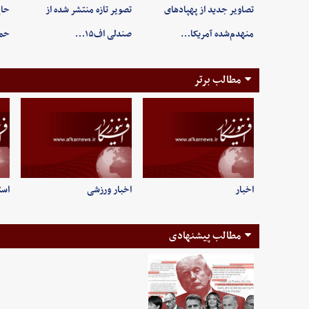
تصاویر جدید از پهپادهای
تصویر تازه منتشر شده از
حاج
منهدم‌شده آمریکا…
صندلی اف۱۵…
حم
مطالب برتر
اخبار
اخبار ورزشی
است
مطالب پیشنهادی