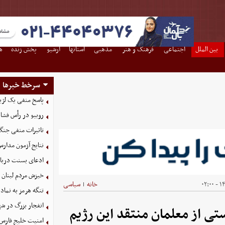
بین الملل
اجتماعی
فرهنگ و هنر
مذهبی
استانها
آرشیو
پخش زنده
ه
سرخط خبرها
پاسخ منفی یک لژیو
روبیو در رأس فشار
تاثیرات منفی جنگ ع
نتایج آزمون مدارس
ادعای بسنت درباره 
خیزش مردم لبنان 
۱۴۰
خانه
سیاسی
|
تنگه هرمز به نماد
انفجار بزرگ در شه
 از معلمان منتقد این رژیم
امنیت خلیج فارس 