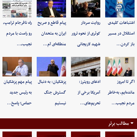
اشتباهات کلیدی
روایت سردار
پیام قاطع و صریح
راه نافرجام ترامپ،
استقلال در مسیر
کوثری از نحوه ترور
ایران به متحدان
رو راست با مردم
باز کردن…
شهید لاریجانی
منطقه‌ای آم…
نجیب،…
اگر تا امروز
ادعای رویترز:
پزشکیان: به‌ دنبال
پیام مهم پزشکیان
مانده‌ایم، به‌خاطر
آمریکا برخی از
گسترش جنگ
به رئیس جدید
مردم نجیب…
تحریم‌های…
نیستیم
حماس؛ پاسخ…
مطالب برتر