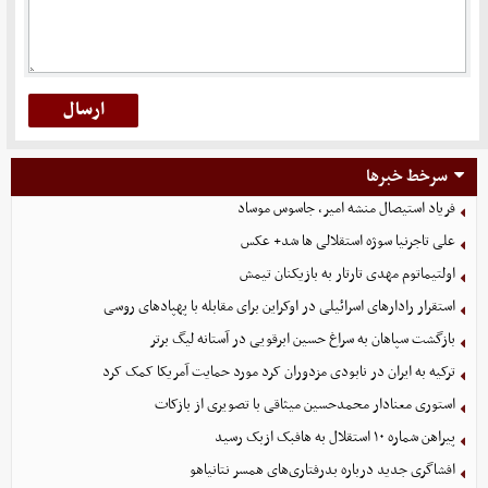
سرخط خبرها
فریاد استیصال منشه امیر، جاسوس موساد
علی تاجرنیا سوژه استقلالی‌ ها شد+ عکس
اولتیماتوم مهدی تارتار به بازیکنان تیمش
استقرار رادارهای اسرائیلی در اوکراین برای مقابله با پهپادهای روسی
بازگشت سپاهان به سراغ حسین ابرقویی در آستانه لیگ برتر
ترکیه به ایران در نابودی مزدوران کرد مورد حمایت آمریکا کمک کرد
استوری معنادار محمدحسین میثاقی با تصویری از بازکات
پیراهن شماره ۱۰ استقلال به هافبک ازبک رسید
افشاگری جدید درباره بدرفتاری‌های همسر نتانیاهو