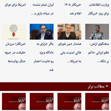
وزارت اطلاعات
خبرنگار ۱۴۰۵
ایران تمام نشده؛
آمریکا برای عراق
برای روز خبرنگار
اعلام شد
در میانه بازی ه…
سخنگوی ارتش:
هشدار دبیر شورای
باقر خرازی به
خبرنگار؛ مرزبان
نظم ایرانی حاکم
عالی امنیت ملی
دادگاه ویژه
حقیقت در جبهه
بر تنگه…
به امریکا…
روحانیت احضار
جنگ روایت‌ها
شد
مطالب برتر