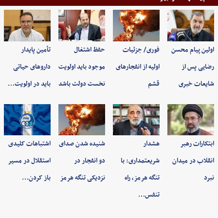
اولین پیام محسن
فوری/ جزئیات
حفظ اشتغال
تأمین پایدار
رضایی پس از
اولیه از انفجارهای
موجود باید اولویت
داروهای حیاتی
شایعات خبری
قشم
نخست دولت باشد
باید در اولویت…
ابتکارات رهبر
هشدار
شنیده شدن صدای
اشتباهات کلیدی
انقلاب در میدان
شریعتمداری: با
دو انفجار در
استقلال در مسیر
نبرد
تنگه هرمز، راه
نزدیکی تنگه هرمز
باز کردن…
تنفس…