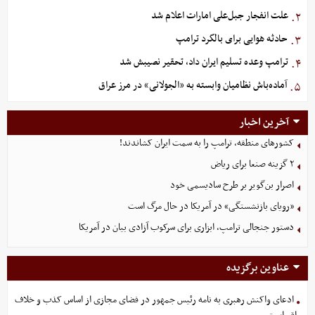
علت انفجار جبل‌علی امارات اعلام شد
۲.
حادثه هوایی برای بالگرد ترامپ
۳.
ترامپ وعده تسلیم ایران داد، تحقیر نصیبش شد
۴.
آماده‌باش نظامیان وابسته به «الجولانی» در مرز عراق
۵.
آخرین اخبار
کشورهای منطقه، ترامپ را به سمت ایران کشاندند!
۲ گزینه صنعا برای ریاض
اصرار بن‌گویر بر طرح سادیسمی خود
«رویای بازنشستگی» در آمریکا در حال مرگ است
دستور جنجالی ترامپ، ابزاری برای سرکوب آزادی بیان در آمریکا
عناوین برگزیده
ادعای واکنش رهبری به نامه رئیس جمهور در فضای مجازی از اساس کذب و خلاف