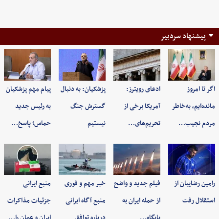
پیشنهاد سردبیر
اگر تا امروز
ادعای رویترز:
پزشکیان: به‌ دنبال
پیام مهم پزشکیان
مانده‌ایم، به‌خاطر
آمریکا برخی از
گسترش جنگ
به رئیس جدید
مردم نجیب…
تحریم‌های…
نیستیم
حماس؛ پاسخ…
رامین رضاییان از
فیلم جدید و واضح
خبر مهم و فوری
منبع ایرانی
استقلال رفت
از حمله ایران به
منبع آگاه ایرانی
جزئیات مذاکرات
پایگاه…
درباره توافق
ایران و عمان را…