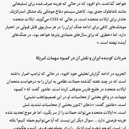
خواهد گذاشت.»او افزود که در حالی که هزینه صرف شده برای تسلیحاتی
مانند تاماهاوک جدی بود، کاهش سیستم دفاع موشکی یک مشکل استراتژیک
حادتر برای ایالات متحده است.در حالی که CSIS می‌گوید، ایالات متحده
موشک‌های کافی برای ادامه جنگ ایران را در هر سناریوی قابل قبولی در اختیار
دارد، اما «خطری که برای سال‌های متمادی پابرجا خواهد بود، در جنگ‌های
آینده نهفته است.»
ضربات کوبنده ایران و نقش آن در کمبود مهمات آمریکا
الجزیره در ادامه گزارش تحلیلی خود افزود، در حالی که ترامپ اصرار داشته
است که در چند هفته گذشته حملات نظامی به ایران را به درخواست متحدان
ایالات متحده در خلیج فارس متوقف کرده است، عاشور گفت که «کمبود
مهمات در واقع بخشی از محاسبات او در این تصمیم(عقب نشینی)
است.»عاشور گفت: «ذخایر اکنون بخشی از محاسبات تشدید تنش
است.»«ایالات متحده می‌تواند حملات را از سر بگیرد، اما هر موج تجدید شده
هزینه فرصتی دارد... سوال دیگر این نیست که آیا می‌توانیم حمله کنیم؟ بلکه
این است که چه ذخیره استراتژیکی را برای حمله مصرف می‌کنیم و چگونه بر