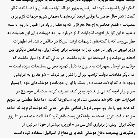
کنگره آن را تصویب کرده اما رئیس‌جمهور دونالد ترامپ باید آن را امضا کند.کائو
گفت: «در حال حاضر ما توقفی ایجاد کرده‌ایم تا مطمئن شویم مهمات لازم برای
عملیات «خشم حماسی» (Epic Fury) را که به مقدار زیاد در اختیار داریم، داشته
باشیم.» این گزارش افزود، اظهارات کائو درباره نیاز به مهمات برای این عملیات به
نظر می‌رسد که با گفته‌های دیپلمات ارشد آمریکا در تناقض باشد. اما اظهارات
وزیر نیروی دریایی در مورد نیاز به مهمات برای جنگ ایران، به تناقض دیگری بین
ادعاهای دولت و واقعیت‌ها نیز اشاره داشت. در حالی که کائو اصرار داشت که
توقف در ارسال تجهیزات به تایوان به دلیل کمبود بحرانی تسلیحات نبوده است –
که دیگر مقامات دولت ترامپ نیز آن را تکرار می‌کردند – شواهد رو به افزایشی
وجود دارد که ایالات متحده در جنگ با ایران، مهمات و موشک‌های خود را بسیار
سریع‌تر از آنچه که می‌تواند دوباره پر کند، مصرف کرده است.این موضوع در
اظهارات خود کائو هم منعکس شد. او به سناتورها گفت: «ما فقط مطمئن می‌شویم
که همه چیز را داریم، سپس فروش نظامی خارجی زمانی که دولت لازم بداند، ادامه
خواهد یافت.»روز پنجشنبه، واشنگتن پست فاش کرد که ایالات متحده در ۴۰ روز
جنگ ایران، پیش از برقراری آتش‌بس در ۸ آوریل، بیشتر از خود اسرائیل، از
رهگیرهای پیشرفته دفاع موشکی خود برای دفاع از اسرائیل استفاده کرده است.