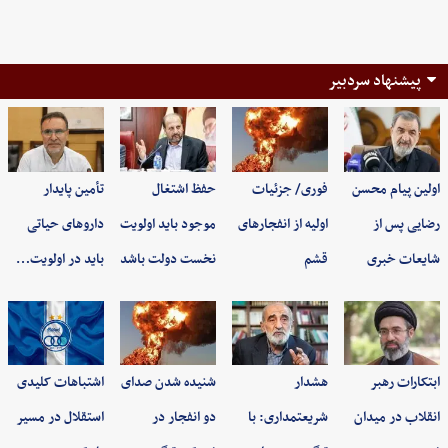
پیشنهاد سردبیر
اولین پیام محسن
فوری/ جزئیات
حفظ اشتغال
تأمین پایدار
رضایی پس از
اولیه از انفجارهای
موجود باید اولویت
داروهای حیاتی
شایعات خبری
قشم
نخست دولت باشد
باید در اولویت…
ابتکارات رهبر
هشدار
شنیده شدن صدای
اشتباهات کلیدی
انقلاب در میدان
شریعتمداری: با
دو انفجار در
استقلال در مسیر