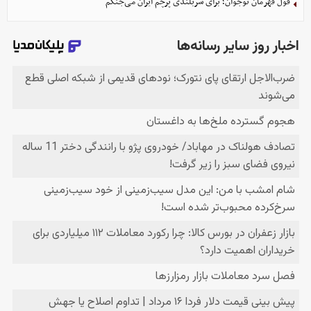
قول قهرمان نوجوان؛ برای سربلندی پرچم ایران می‌جنگم