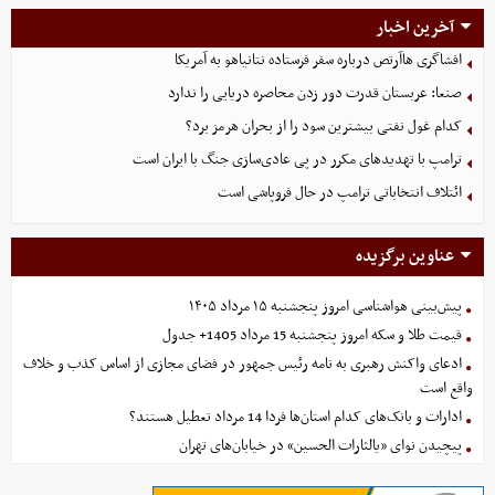
آخرین اخبار
افشاگری هاآرتص درباره سفر فرستاده نتانیاهو به آمریکا
صنعا: عربستان قدرت دور زدن محاصره دریایی را ندارد
کدام غول نفتی بیشترین سود را از بحران هرمز برد؟
ترامپ با تهدیدهای مکرر در پی عادی‌سازی جنگ با ایران است
ائتلاف انتخاباتی ترامپ در حال فروپاشی است
عناوین برگزیده
پیش‌بینی هواشناسی امروز پنجشنبه ۱۵ مرداد ۱۴۰۵
قیمت طلا و سکه امروز پنجشنبه 15 مرداد 1405+ جدول
ادعای واکنش رهبری به نامه رئیس جمهور در فضای مجازی از اساس کذب و خلاف
واقع است
ادارات و بانک‌های کدام استان‌ها فردا 14 مرداد تعطیل هستند؟
پیچیدن نوای «یالثارات الحسین» در خیابان‌های تهران