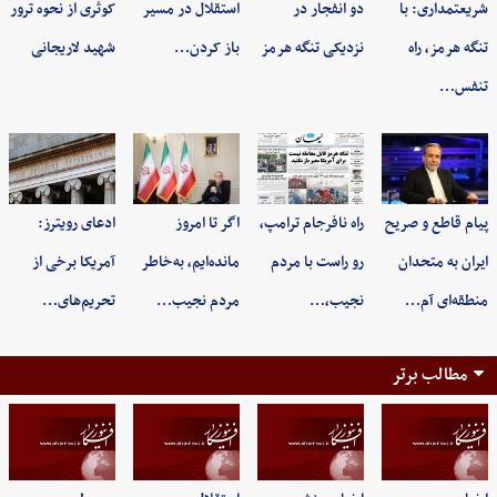
شریعتمداری: با
دو انفجار در
استقلال در مسیر
کوثری از نحوه ترور
تنگه هرمز، راه
نزدیکی تنگه هرمز
باز کردن…
شهید لاریجانی
تنفس…
پیام قاطع و صریح
راه نافرجام ترامپ،
اگر تا امروز
ادعای رویترز:
ایران به متحدان
رو راست با مردم
مانده‌ایم، به‌خاطر
آمریکا برخی از
منطقه‌ای آم…
نجیب،…
مردم نجیب…
تحریم‌های…
مطالب برتر