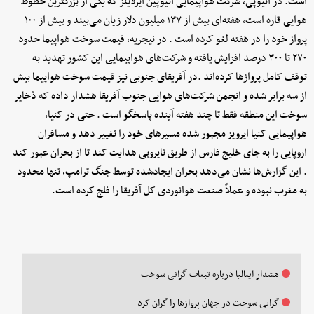
است. در اتیوپی، شرکت هواپیمایی اتیوپین ایرلاینز که یکی از بزرگترین خطوط
هوایی قاره است، هفته‌ای بیش از ۱۳۷ میلیون دلار زیان می‌بیند و بیش از ۱۰۰
پرواز خود را در هفته لغو کرده است . در نیجریه، قیمت سوخت هواپیما حدود
۲۷۰ تا ۳۰۰ درصد افزایش یافته و شرکت‌های هواپیمایی این کشور تهدید به
توقف کامل پروازها کرده‌اند .در آفریقای جنوبی نیز قیمت سوخت هواپیما بیش
از سه برابر شده و انجمن شرکت‌های هوایی جنوب آفریقا هشدار داده که ذخایر
سوخت این منطقه فقط تا چند هفته آینده پاسخگو است . حتی در کنیا،
هواپیمایی کنیا ایرویز مجبور شده مسیرهای خود را تغییر دهد و مسافران
اروپایی را به جای خلیج فارس از طریق نایروبی هدایت کند تا از بحران عبور کند
. این گزارش‌ها نشان می‌دهد بحران ایجادشده توسط جنگ ترامپ، تنها محدود
به مغرب نبوده و عملاً صنعت هوانوردی کل آفریقا را فلج کرده است.
هشدار ایتالیا درباره تبعات گرانی سوخت
گرانی سوخت در جهان پروازها را گران کرد