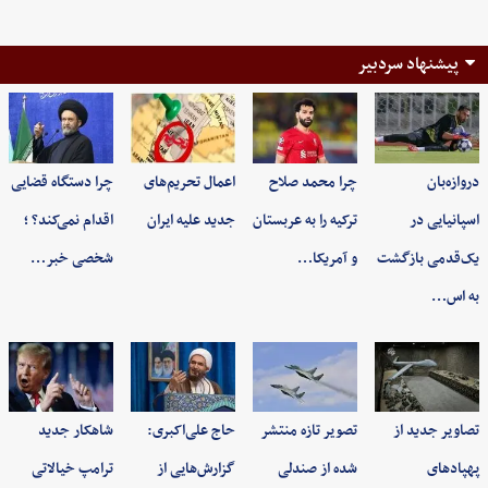
پیشنهاد سردبیر
دروازه‌بان
چرا محمد صلاح
اعمال تحریم‌های
چرا دستگاه قضایی
اسپانیایی در
ترکیه را به عربستان
جدید علیه ایران
اقدام نمی‌کند؟ ؛
یک‌قدمی بازگشت
و آمریکا…
شخصی خبر…
به اس…
تصاویر جدید از
تصویر تازه منتشر
حاج علی‌اکبری:
شاهکار جدید
پهپادهای
شده از صندلی
گزارش‌هایی از
ترامپ خیالاتی