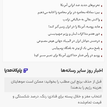
تحریم‌های جدید ضد ایرانی آمریکا
یمن: معادله محاصره در برابر محاصره را ادامه می‌دهیم
واکنش بقائی به خیالبافی ترامپ
شاید روسیه، آمریکا را در ایران زمین‌گیر کند!
دور هفتم مذاکرات لبنان و رژیم صهیونیستی
درخشش جوانان ایران در المپیاد جهانی هوش مصنوعی
پاسخ منفی یک لژیونر به باشگاه پرسپولیس
روبیو در رأس فشار حداکثری آمریکا برای تغییر مسیر کوبا