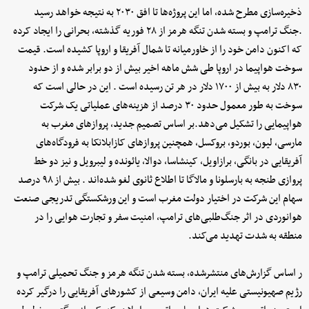
ذخیره‌سازی مطرح شده، اما این پروژه‌ها تا افق ۲۰۳۰ به نتیجه خواهد رسید
.جنگ ترامپ و بسته شدن تنگه هرمز از ۲۸ فوریه گذشته، بحرانی را ایجاد کرده
که اکنون دامن خود را از خاورمیانه تا شمال آفریقا و اروپا کشیده است. قیمت
سوخت هواپیما در اروپا طی شش ماهه اخیر بیش از دو برابر شده و از حدود
۸۳۰ دلار به بیش از ۱۷۰۰ دلار در هر تن رسیده است . این در حالی است که
سوخت به طور معمول حدود ۳۰ درصد از هزینه‌های عملیاتی یک شرکت
هواپیمایی را تشکیل می‌دهد.بر اساس تصمیم جدید، پروازهای مغرب به
مارسی، لیون، بوردو، بروکسل، همچنین پروازهای کازابلانکا به فرودگاه‌های
آفریقایی در بانگی، برازاویل، کینشاسا، دوالا، یائونده و لیبرویل و نیز دو خط
پروازی طنجه به بارسلونا و مالاگا تا اطلاع ثانوی لغو شده‌اند . بیش از ۹۸ درصد
سهام این شرکت در اختیار دولت مغرب است و این ورشکستگی تدریجی صنعت
هوانوردی در اثر جنگ‌طلبی‌های ترامپ، امنیت سفر و تجارت هوایی را در
منطقه به شدت تهدید می‌کند.
ر اساس گزارش‌های منتشرشده، بسته شدن تنگه هرمز و جنگ تحمیلی ترامپ و
رژیم صهیونیستی علیه ایران، دامن وسیعی از کشورهای آفریقایی را درگیر کرده