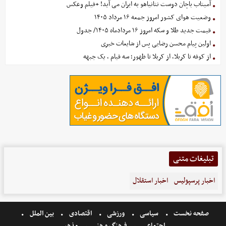
آمیتاب باچان دوست نتانیاهو به ایران می آید! +فیلم وعکس
وضعیت هوای کشور امروز جمعه ۱۶ مرداد ۱۴۰۵
قیمت جدید طلا و سکه امروز ۱۶ مردادماه ۱۴۰۵/ جدول
اولین پیام محسن رضایی پس از شایعات خبری
از کوفه تا کربلا، از کربلا تا ظهور؛ سه قیام ، یک جبهه
تبلیغات متنی
اخبار پرسپولیس
اخبار استقلال
صفحه نخست
سیاسی
ورزشی
اقتصادی
بین الملل
اجتماعی
فرهنگ و هنر
مذهبی