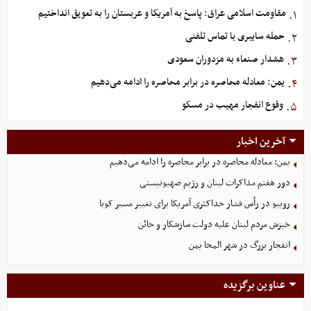
مقاومت اسلامی عراق: پاسخ به آمریکا و عربستان را به تعویق انداختیم
۱.
حمله سایبری با تماس تلفنی
۲.
هشدار صنعاء به مزدوران سعودی
۳.
یمن: معادله محاصره در برابر محاصره را ادامه می‌دهیم
۴.
وقوع انفجار مهیب در مسکو
۵.
آخرین اخبار
یمن: معادله محاصره در برابر محاصره را ادامه می‌دهیم
دور هفتم مذاکرات لبنان و رژیم صهیونیستی
روبیو در رأس فشار حداکثری آمریکا برای تغییر مسیر کوبا
خیزش مردم لبنان علیه دولت سازشکار و خائن
انفجار بزرگ در شهر المخا یمن
عناوین برگزیده