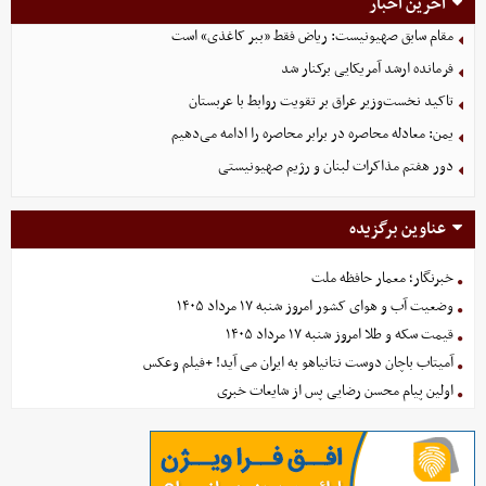
آخرین اخبار
مقام سابق صهیونیست: ریاض فقط «ببر کاغذی» است
فرمانده ارشد آمریکایی برکنار شد
تاکید نخست‌وزیر عراق بر تقویت روابط با عربستان
یمن: معادله محاصره در برابر محاصره را ادامه می‌دهیم
دور هفتم مذاکرات لبنان و رژیم صهیونیستی
عناوین برگزیده
خبرنگار؛ معمار حافظه ملت
وضعیت آب و هوای کشور امروز شنبه ۱۷ مرداد ۱۴۰۵
قیمت سکه و طلا امروز شنبه ۱۷ مرداد ۱۴۰۵
آمیتاب باچان دوست نتانیاهو به ایران می آید! +فیلم وعکس
اولین پیام محسن رضایی پس از شایعات خبری