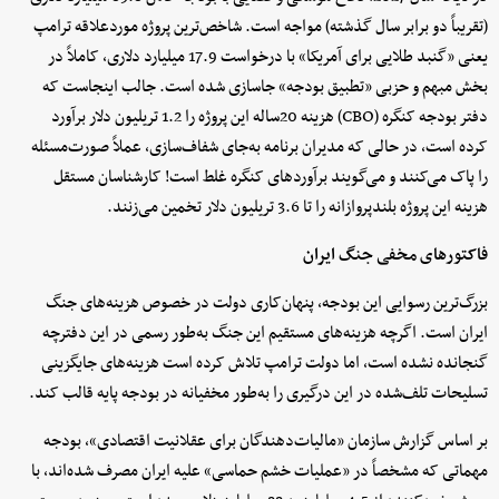
(تقریباً دو برابر سال گذشته) مواجه است. شاخص‌ترین پروژه موردعلاقه ترامپ
یعنی «گنبد طلایی برای آمریکا» با درخواست 17.9 میلیارد دلاری، کاملاً در
بخش مبهم و حزبی «تطبیق بودجه» جاسازی شده است. جالب اینجاست که
دفتر بودجه کنگره (CBO) هزینه 20ساله این پروژه را 1.2 تریلیون دلار برآورد
کرده است، در حالی که مدیران برنامه به‌جای شفاف‌سازی، عملاً صورت‌مسئله
را پاک می‌کنند و می‌گویند برآوردهای کنگره غلط است! کارشناسان مستقل
هزینه این پروژه بلندپروازانه را تا 3.6 تریلیون دلار تخمین می‌زنند.
فاکتورهای مخفی جنگ ایران
بزرگ‌ترین رسوایی این بودجه، پنهان‌کاری دولت در خصوص هزینه‌های جنگ
ایران است. اگرچه هزینه‌های مستقیم این جنگ به‌طور رسمی در این دفترچه
گنجانده نشده است، اما دولت ترامپ تلاش کرده است هزینه‌های جایگزینی
تسلیحات تلف‌شده در این درگیری را به‌طور مخفیانه در بودجه پایه قالب کند.
بر اساس گزارش سازمان «مالیات‌دهندگان برای عقلانیت اقتصادی»، بودجه
مهماتی که مشخصاً در «عملیات خشم حماسی» علیه ایران مصرف شده‌اند، با