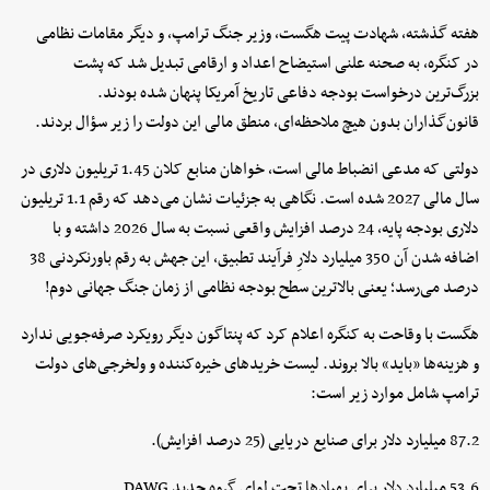
هفته گذشته، شهادت پیت هگست، وزیر جنگ ترامپ، و دیگر مقامات نظامی
در کنگره، به صحنه علنی استیضاح اعداد و ارقامی تبدیل شد که پشت
بزرگ‌ترین درخواست بودجه دفاعی تاریخ آمریکا پنهان شده بودند.
قانون‌گذاران بدون هیچ ملاحظه‌ای، منطق مالی این دولت را زیر سؤال بردند.
دولتی که مدعی انضباط مالی است، خواهان منابع کلان 1.45 تریلیون دلاری در
سال مالی 2027 شده است. نگاهی به جزئیات نشان می‌دهد که رقم 1.1 تریلیون
دلاری بودجه پایه، 24 درصد افزایش واقعی نسبت به سال 2026 داشته و با
اضافه شدن آن 350 میلیارد دلارِ فرآیند تطبیق، این جهش به رقم باورنکردنی 38
درصد می‌رسد؛ یعنی بالاترین سطح بودجه نظامی از زمان جنگ جهانی دوم!
هگست با وقاحت به کنگره اعلام کرد که پنتاگون دیگر رویکرد صرفه‌جویی ندارد
و هزینه‌ها «باید» بالا بروند. لیست خریدهای خیره‌کننده و ولخرجی‌های دولت
ترامپ شامل موارد زیر است:
87.2 میلیارد دلار برای صنایع دریایی (25 درصد افزایش).
53.6 میلیارد دلار برای پهپادها تحت لوای گروه جدید DAWG.