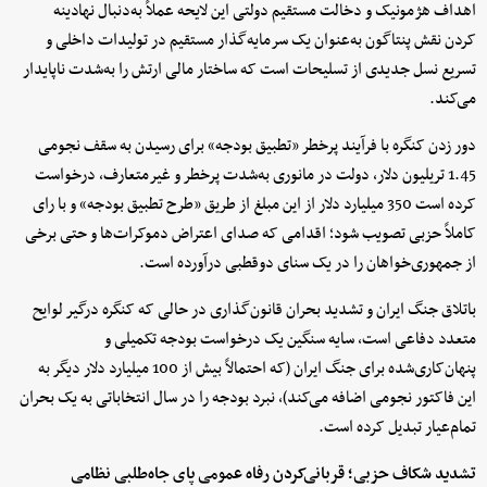
اهداف هژمونیک و دخالت مستقیم دولتی این لایحه عملاً به‌دنبال نهادینه
کردن نقش پنتاگون به‌عنوان یک سرمایه‌گذار مستقیم در تولیدات داخلی و
تسریع نسل جدیدی از تسلیحات است که ساختار مالی ارتش را به‌شدت ناپایدار
می‌کند.
دور زدن کنگره با فرآیند پرخطر «تطبیق بودجه» برای رسیدن به سقف نجومی
1.45 تریلیون دلار، دولت در مانوری به‌شدت پرخطر و غیرمتعارف، درخواست
کرده است 350 میلیارد دلار از این مبلغ از طریق «طرح تطبیق بودجه» و با رای
کاملاً حزبی تصویب شود؛ اقدامی که صدای اعتراض دموکرات‌ها و حتی برخی
از جمهوری‌خواهان را در یک سنای دوقطبی درآورده است.
باتلاق جنگ ایران و تشدید بحران قانون‌گذاری در حالی که کنگره درگیر لوایح
متعدد دفاعی است، سایه سنگین یک درخواست بودجه تکمیلی و
پنهان‌کاری‌شده برای جنگ ایران (که احتمالاً بیش از 100 میلیارد دلار دیگر به
این فاکتور نجومی اضافه می‌کند)، نبرد بودجه را در سال انتخاباتی به یک بحران
تمام‌عیار تبدیل کرده است.
تشدید شکاف حزبی؛ قربانی‌کردن رفاه عمومی پای جاه‌طلبی نظامی