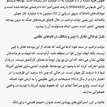
جهش خیره‌کننده از 4.5 میلیارد به 22 میلیارد دلار رسیده است. بودجه سیستم
راکتی هیمارس (HIMARS) با رشد جنون‌آمیز 1,112درصدی مواجه شده است و
موشک‌های تاماهاک نیروی دریایی از 257 میلیون به 3 میلیارد دلار جهش
یافته‌اند، این یعنی دولت ترامپ در حال قاچاقِ هزینه‌های جنگ به درون بودجه
عمومی کشور است، بدون اینکه مسئولیت آن را بپذیرد.
طبل توخالی تقابل با چین و شکاف در لایه‌های نظامی
دولت ترامپ در سند خود ادعا می‌کند که هدف از این بودجه تقابل با چین
نیست، بلکه ایجاد توازن قوا در منطقه هند-آرام است. اما شهادت فرماندهان
نظامی نشان می‌دهد که این تزریق پول لزوماً به معنای کارآمدی نیست. دریادار
پاپارو اعتراف کرده که با وجود این بودجه‌ها، ظرفیت کشتی‌سازی تجاری آمریکا
تنها 0.1 درصد کل جهان است، در حالی که چین 50 درصد این ظرفیت را در
اختیار دارد و از سال 2024 تسلیحات دریایی عظیمی را به ارتش خود اضافه
کرده است. پاپارو صراحتاً اعلام کرد که خطوط تولید آمریکا با تهدیدات واقعی
همخوانی ندارند.
علاوه بر این، استراتژی‌های پهپادی تحت عنوان «جهنم فضایی» برای تنگه