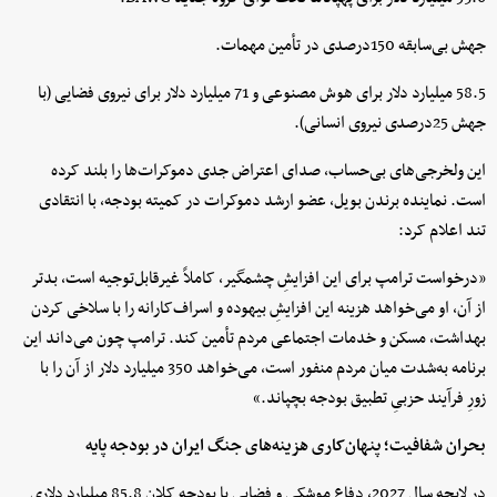
جهش بی‌سابقه 150درصدی در تأمین مهمات.
58.5 میلیارد دلار برای هوش مصنوعی و 71 میلیارد دلار برای نیروی فضایی (با
جهش 25درصدی نیروی انسانی).
این ولخرجی‌های بی‌حساب، صدای اعتراض جدی دموکرات‌ها را بلند کرده
است. نماینده برندن بویل، عضو ارشد دموکرات در کمیته بودجه، با انتقادی
تند اعلام کرد:
«درخواست ترامپ برای این افزایشِ چشمگیر، کاملاً غیرقابل‌توجیه است، بدتر
از آن، او می‌خواهد هزینه این افزایشِ بیهوده و اسراف‌کارانه را با سلاخی کردن
بهداشت، مسکن و خدمات اجتماعی مردم تأمین کند. ترامپ چون می‌داند این
برنامه به‌شدت میان مردم منفور است، می‌خواهد 350 میلیارد دلار از آن را با
زورِ فرآیند حزبیِ تطبیق بودجه بچپاند.»
بحران شفافیت؛ پنهان‌کاری هزینه‌های جنگ ایران در بودجه پایه
در لایحه سال 2027، دفاع موشکی و فضایی با بودجه کلان 85.8 میلیارد دلاری