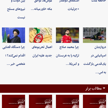
حافظه ملت
استعفای ذولقدر
موش‌ها، توافق
بین دولت و
+جزئیات
مکه خاورمیانه…
نیروهای مسلح
نیست
دروازه‌بان
چرا محمد صلاح
اعمال تحریم‌های
چرا دستگاه قضایی
اسپانیایی در
ترکیه را به عربستان
جدید علیه ایران
اقدام نمی‌کند؟ ؛
یک‌قدمی بازگشت
و آمریکا…
شخصی خبر…
به اس…
مطالب برتر