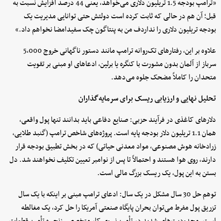
«ترامپ بودجه 1.5 تریلیون دلاری می‌خواهد، یعنی 44 درصد افزایش نسبت به
قبل؛ آن هم در حالی که ثابت کرده است دولتش حتی توانایی مدیریت یک
بودجه تریلیون دلاری را نداردف من به پنتاگون چک سفیدامضا نخواهم داد.»
علاوه بر این، رفتارهای تک‌روانه ترامپ مانند دستور ناگهانی خروج 5,000
سرباز از آلمان بدون مشورت با کنگره یا برلین، ادعاهای او مبنی بر تقویت
متحدان را کاملاً مضحک جلوه می‌دهد.
تحلیل نهایی و ارزیابی ریسک برای سرمایه‌گذاران
دلارهای کاغذی در فرآیند حزبی: صنایع دفاعی باید بدانند تنها پول واقعی،
همان 1.1 تریلیون دلار بودجه پایه است. پروژه‌های شاخص ترامپ (گنبد طلایی،
زرادخانه هوش مصنوعی، مواد معدنی حیاتی) که در بخش تطبیق بودجه قرار
دارند، روی هوا هستند و احتمالاً تا پس از نوامبر تعیین تکلیف نخواهند شد. دل
بستن به این پول، یک ریسک بزرگ مالی است.
توهم حل 30 سال مشکل در یک سال: ادعای ترامپ مبنی بر اینکه با یک سال
تزریق پول مفرط می‌توان بحران پایگاه صنعتی آمریکا را حل کرد، یک مغالطه