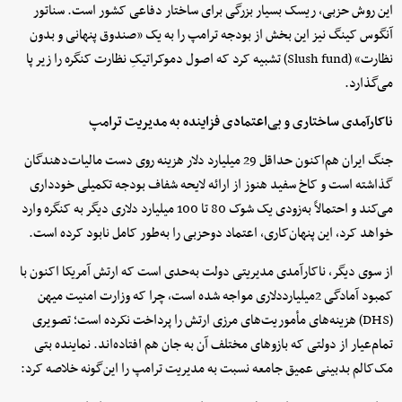
این روش حزبی، ریسک بسیار بزرگی برای ساختار دفاعی کشور است. سناتور
آنگوس کینگ نیز این بخش از بودجه ترامپ را به یک «صندوق پنهانی و بدون
نظارت» (Slush fund) تشبیه کرد که اصول دموکراتیکِ نظارت کنگره را زیر پا
می‌گذارد.
ناکارآمدی ساختاری و بی‌اعتمادی فزاینده به مدیریت ترامپ
جنگ ایران هم‌اکنون حداقل 29 میلیارد دلار هزینه روی دست مالیات‌دهندگان
گذاشته است و کاخ سفید هنوز از ارائه لایحه شفاف بودجه تکمیلی خودداری
می‌کند و احتمالاً به‌زودی یک شوک 80 تا 100 میلیارد دلاری دیگر به کنگره وارد
خواهد کرد، این پنهان‌کاری، اعتماد دوحزبی را به‌طور کامل نابود کرده است.
از سوی دیگر، ناکارآمدی مدیریتی دولت به‌حدی است که ارتش آمریکا اکنون با
کمبود آمادگی 2میلیارددلاری مواجه شده است، چرا که وزارت امنیت میهن
(DHS) هزینه‌های مأموریت‌های مرزی ارتش را پرداخت نکرده است؛ تصویری
تمام‌عیار از دولتی که بازوهای مختلف آن به جان هم افتاده‌اند. نماینده بتی
مک‌کالم بدبینی عمیق جامعه نسبت به مدیریت ترامپ را این‌گونه خلاصه کرد: