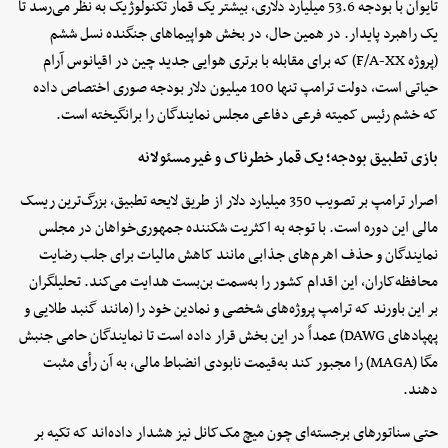
تایوان با بودجه 53.6 میلیارد دلاری، بیشتر یک قمار تکنولوژیک به نظر می‌رسد تا
یک راهبرد پایدار. در همین حال، در بخش هواپیماهای جنگنده نسل ششم
(پروژه F/A-XX) که برای مقابله با برتری هوایی جدید چین در اقیانوس آرام
حیاتی است، دولت ترامپ تنها 100 میلیون دلار بودجه صوری اختصاص داده
که خشم رئیس کمیته فرعی دفاعی مجلس نمایندگان را برانگیخته است.
بازی تطبیق بودجه؛ یک قمار خطرناک و غیرمسئولانه
اصرار ترامپ بر تصویب 350 میلیارد دلار از طریق لایحه تطبیق، بزرگ‌ترین ریسک
مالی این دوره است. با توجه به اکثریت شکننده جمهوری‌خواهان در مجلس
نمایندگان و حذف اهرم‌های جذابی مانند کاهش مالیات برای جلب رضایت
محافظه‌کاران، این اقدام کشور را به‌سمت بن‌بست هدایت می‌کند. تحلیلگران
بر این باورند که ترامپ پروژه‌های شخصی و نمادین خود را (مانند گنبد طلایی و
پهپادهای DAWG) عمداً در این بخش قرار داده است تا نمایندگان حامی جنبش
مگا (MAGA) را مجبور کند به‌قیمت نابودی انضباط مالی، به آن رأی مثبت
دهند.
حتی سناتورهای برجسته‌ای چون میچ مک‌کانل نیز هشدار داده‌اند که تکیه بر