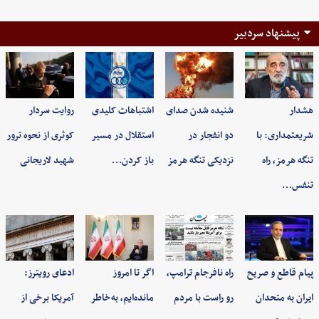
پیشنهاد سردبیر
هشدار
شنیده شدن صدای
اشتباهات کلیدی
روایت سردار
شریعتمداری: با
دو انفجار در
استقلال در مسیر
کوثری از نحوه ترور
تنگه هرمز، راه
نزدیکی تنگه هرمز
باز کردن…
شهید لاریجانی
تنفس…
پیام قاطع و صریح
راه نافرجام ترامپ،
اگر تا امروز
ادعای رویترز:
ایران به متحدان
رو راست با مردم
مانده‌ایم، به‌خاطر
آمریکا برخی از