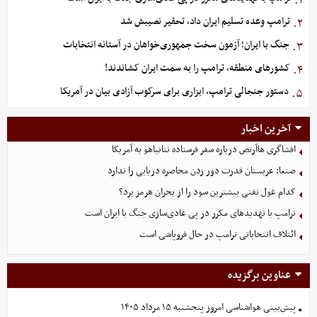
۱.
ترامپ وعده تسلیم ایران داد، تحقیر نصیبش شد
۲.
جنگ با ایران؛ آزمون سخت جمهوری‌خواهان در آستانه انتخابات
۳.
کشورهای منطقه، ترامپ را به سمت ایران کشاندند!
۴.
دستور جنجالی ترامپ، ابزاری برای سرکوب آزادی بیان در آمریکا
۵.
آخرین اخبار
افشاگری هاآرتص درباره سفر فرستاده نتانیاهو به آمریکا
صنعا: عربستان قدرت دور زدن محاصره دریایی را ندارد
کدام غول نفتی بیشترین سود را از بحران هرمز برد؟
ترامپ با تهدیدهای مکرر در پی عادی‌سازی جنگ با ایران است
ائتلاف انتخاباتی ترامپ در حال فروپاشی است
عناوین برگزیده
پیش‌بینی هواشناسی امروز پنجشنبه ۱۵ مرداد ۱۴۰۵