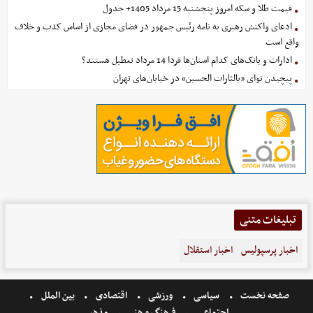
قیمت طلا و سکه امروز پنجشنبه 15 مرداد 1405+ جدول
ادعای واکنش رهبری به نامه رئیس جمهور در فضای مجازی از اساس کذب و خلاف
واقع است
ادارات و بانک‌های کدام استان‌ها فردا 14 مرداد تعطیل هستند؟
پیچیدن نوای «یالثارات الحسین» در خیابان‌های تهران
تبلیغات متنی
اخبار پرسپولیس
اخبار استقلال
صفحه نخست
سیاسی
ورزشی
اقتصادی
بین الملل
اجتماعی
فرهنگ و هنر
مذهبی