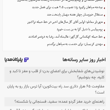
بودجه سپاهان رکورد زد؛ تصویب ۲.۵ همت برای فصل جدید
ستقلال خوزستان چهار هفته مهمان پایتخت شد
شهریار مغانلو؛ اولین آقای گل سال‌های اخیر در خط حمله تراکتور
پرسپولیس با دنیل گرا به بن بست خورد
خط حمله کهکشانی گل‌گهر؛ عالیشاه آمد، رقبا به دردسر افتادند
مهدی کریمیان: برای خدمت به سپاهان برگشتم