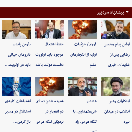
پیشنهاد سردبیر
اولین پیام محسن
فوری/ جزئیات
حفظ اشتغال
تأمین پایدار
رضایی پس از
اولیه از انفجارهای
موجود باید اولویت
داروهای حیاتی
شایعات خبری
قشم
نخست دولت باشد
باید در اولویت…
ابتکارات رهبر
هشدار
شنیده شدن صدای
اشتباهات کلیدی
انقلاب در میدان
شریعتمداری: با
دو انفجار در
استقلال در مسیر
نبرد
تنگه هرمز، راه
نزدیکی تنگه هرمز
باز کردن…