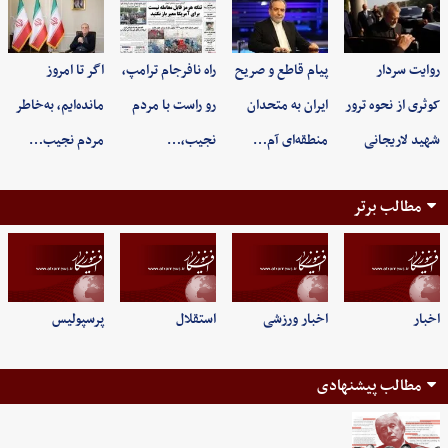
روایت سردار
پیام قاطع و صریح
راه نافرجام ترامپ،
اگر تا امروز
کوثری از نحوه ترور
ایران به متحدان
رو راست با مردم
مانده‌ایم، به‌خاطر
شهید لاریجانی
منطقه‌ای آم…
نجیب،…
مردم نجیب…
مطالب برتر
اخبار
اخبار ورزشی
استقلال
پرسپولیس
مطالب پیشنهادی