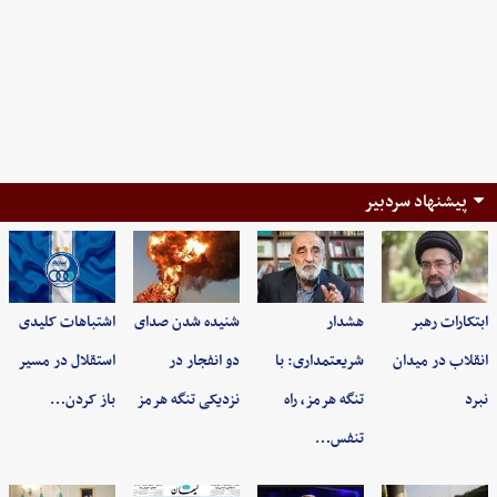
پیشنهاد سردبیر
ابتکارات رهبر
هشدار
شنیده شدن صدای
اشتباهات کلیدی
انقلاب در میدان
شریعتمداری: با
دو انفجار در
استقلال در مسیر
نبرد
تنگه هرمز، راه
نزدیکی تنگه هرمز
باز کردن…
تنفس…