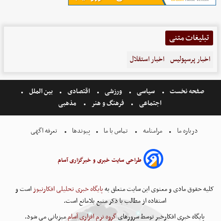
تبلیغات متنی
اخبار پرسپولیس
اخبار استقلال
صفحه نخست
سیاسی
ورزشی
اقتصادی
بین الملل
اجتماعی
فرهنگ و هنر
مذهبی
درباره ما
مرامنامه
تماس با ما
پیوندها
تعرفه اگهی
طراحی سایت خبری و خبرگزاری آسام
کلیه حقوق مادی و معنوی این سایت متعلق به
پایگاه خبری تحلیلی افکارنیوز
است و
استفاده از مطالب با ذکر منبع بلامانع است.
پایگاه خبری افکارخبر توسط سرورهای
گروه نرم افزاری آسام
میزبانی می شود.