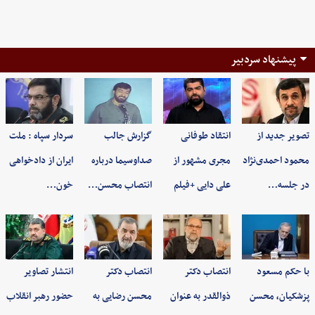
پیشنهاد سردبیر
تصویر جدید از
انتقاد طوفانی
گزارش جالب
سردار سپاه : ملت
محمود احمدی‌نژاد
مجری مشهور از
صداوسیما درباره
ایران از دادخواهی
در جلسه…
علی دایی +فیلم
انتصاب محسن…
خون…
با حکم مسعود
انتصاب دکتر
انتصاب دکتر
انتشار تصاویر
پزشکیان، محسن
ذوالقدر به عنوان
محسن رضایی به
حضور رهبر انقلاب