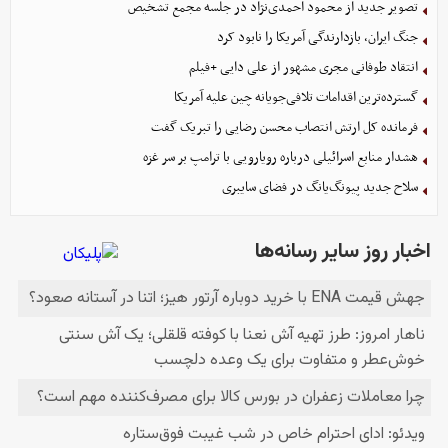
تصویر جدید از محمود احمدی‌نژاد در جلسه مجمع تشخیص
جنگ ایران، بازدارندگی آمریکا را نابود کرد
انتقاد طوفانی مجری مشهور از علی دایی +فیلم
گسترده‌ترین اقدامات تلافی‌جویانه چین علیه آمریکا
فرمانده کل ارتش انتصاب محسن رضایی را تبریک گفت
هشدار منابع اسرائیلی درباره رویارویی با ترامپ بر سر غزه
سلاح جدید پیونگ‌یانگ در فضای سایبری