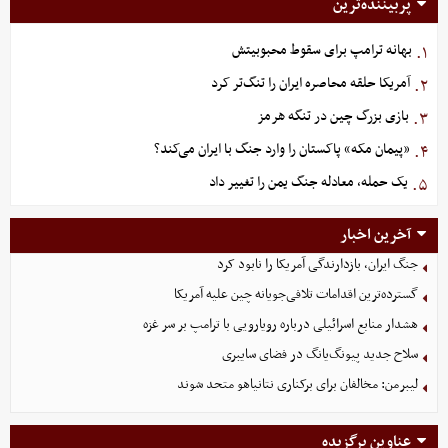
پربیننده‌ترین
بهانه ترامپ برای سقوط محبوبیتش
۱.
آمریکا حلقه محاصره ایران را تنگ‌تر کرد
۲.
بازی بزرگ چین در تنگه هرمز
۳.
«پیمان مکه» پاکستان را وارد جنگ با ایران می‌کند؟
۴.
یک حمله، معادله جنگ یمن را تغییر داد
۵.
آخرین اخبار
جنگ ایران، بازدارندگی آمریکا را نابود کرد
گسترده‌ترین اقدامات تلافی‌جویانه چین علیه آمریکا
هشدار منابع اسرائیلی درباره رویارویی با ترامپ بر سر غزه
سلاح جدید پیونگ‌یانگ در فضای سایبری
لیبرمن: مخالفان برای برکناری نتانیاهو متحد شوند
عناوین برگزیده