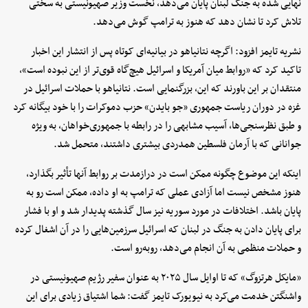
نهایی شده به جنگ لبنان پایان می‌دهد، نخست وزیر صهیونیستی به سختی
تلاش کرد تا نشان دهد که هنوز به ترامپ گوش می‌دهد.
نشریه تایمز افزود: اگرچه نتانیاهو در بیانیه‌ای کوتاه پس از انتشار این اخبار
تاکید کرد که «روابط میان آمریکا و اسرائیل هیچ‌گاه قوی‌تر از این نبوده است»،
منتقدان بر این باورند که این، بزرگنمایی است. نتانیاهو با حملات اسرائیل در
غزه در دوران ریاست جمهوری «جو بایدن» حزب دموکرات را با خود بیگانه کرد
و طبق نظرسنجی‌ها، آسیب مشابهی را در رابطه با جمهوری‌خواهان، به ویژه
جوانانی که با آرمان فلسطین همدردی بیشتری داشتند، متحمل شد.
اینکه این موضوع چگونه ممکن است در درازمدت بر روابط آنها تأثیر بگذارد،
هنوز مشخص نیست اما آزادی عملی که ترامپ به او داده، ممکن است رو به
پایان باشد. اختلافات در مورد سوریه نیز سال گذشته پدیدار شد و او با فشار
برای پایان دادن به جنگ در لبنان که اسرائیل سرزمین‌هایی را در آن اشغال کرده
و حملات منظمی به آن انجام می‌دهد، روبه‌رو است.
«مایکل هرتزوگ» که تا اوایل سال ۲۰۲۵ به عنوان سفیر رژیم صهیونیستی در
واشنگتن خدمت می‌کرد به نیویورک تایمز گفت: شما اشتیاق زیادی برای این