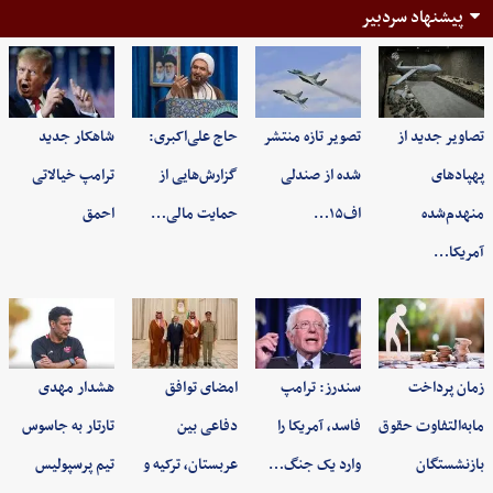
پیشنهاد سردبیر
تصاویر جدید از
تصویر تازه منتشر
حاج علی‌اکبری:
شاهکار جدید
پهپادهای
شده از صندلی
گزارش‌هایی از
ترامپ خیالاتی
منهدم‌شده
اف۱۵…
حمایت مالی…
احمق
آمریکا…
زمان پرداخت
سندرز: ترامپ
امضای توافق
هشدار مهدی
مابه‌التفاوت حقوق
فاسد، آمریکا را
دفاعی بین
تارتار به جاسوس
بازنشستگان
وارد یک جنگ…
عربستان، ترکیه و
تیم پرسپولیس