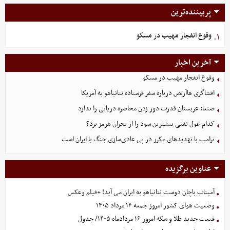
پربیننده‌ترین
وقوع انفجار مهیب در مسکو
۱.
آخرین اخبار
وقوع انفجار مهیب در مسکو
افشاگری هاآرتص درباره سفر فرستاده نتانیاهو به آمریکا
صنعا: عربستان قدرت دور زدن محاصره دریایی را ندارد
کدام غول نفتی بیشترین سود را از بحران هرمز برد؟
ترامپ با تهدیدهای مکرر در پی عادی‌سازی جنگ با ایران است
عناوین برگزیده
آمیتاب باچان دوست نتانیاهو به ایران می آید! +فیلم وعکس
وضعیت هوای کشور امروز جمعه ۱۶ مرداد ۱۴۰۵
قیمت جدید طلا و سکه امروز ۱۶ مردادماه ۱۴۰۵/ جدول